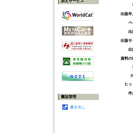
加えサービス
出版年
ペ
出
出版サ
出
資料の
I
ヒッ
作
書誌管理
書き出し