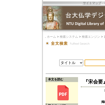
サイトマップ
．
．
ホーム
>
検索システム
>
検索エンジン
>
本文を読む
『宋会要』
掲