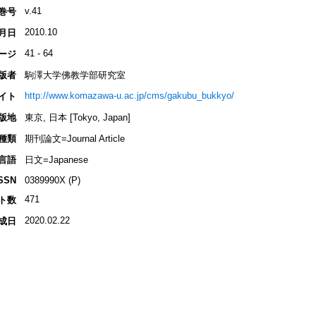
v.41
巻号
2010.10
月日
41 - 64
ージ
版者
駒澤大学佛教学部研究室
http://www.komazawa-u.ac.jp/cms/gakubu_bukkyo/
イト
版地
東京, 日本 [Tokyo, Japan]
種類
期刊論文=Journal Article
言語
日文=Japanese
SSN
0389990X (P)
471
ト数
2020.02.22
成日