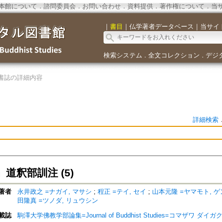
本館について
．
諮問委員会
．
お問い合わせ
．
資料提供
．
著作権について
．
当
｜
書目
｜
仏学著者データベース
｜
当サイ
検索システム
全文コレクション
デジ
．
．
書誌の詳細内容
詳細検索
道釈部訓注 (5)
著者
永井政之 =ナガイ, マサシ
;
程正 =テイ, セイ
;
山本元隆 =ヤマモト, 
田隆真 =ツノダ, リュウシン
載誌
駒澤大学佛教学部論集=Journal of Buddhist Studies=コマザワ 