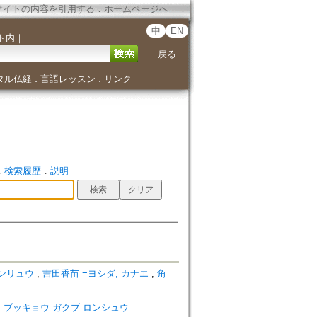
サイトの内容を引用する
．
ホームページへ
中
EN
ト内
｜
戻る
タル仏経
言語レッスン
リンク
．
．
．
検索履歴
．
説明
ゲンリュウ
;
吉田香苗 =ヨシダ, カナエ
;
角
ダイガク ブッキョウ ガクブ ロンシュウ