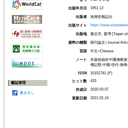
1951.12
出版年月日
出版者
海潮音雜誌社
https://www.shandaote
出版サイト
出版地
臺北市, 臺灣 [Taipei shi
資料の種類
期刊論文=Journal Artic
言語
中文=Chinese
ノート
本篇收錄於中國佛教會
傳記類-中國-現代-僧傳
ISSN
10152741 (P)
433
ヒット数
書誌管理
2020.03.07
作成日
書き出し
2021.02.24
更新日期