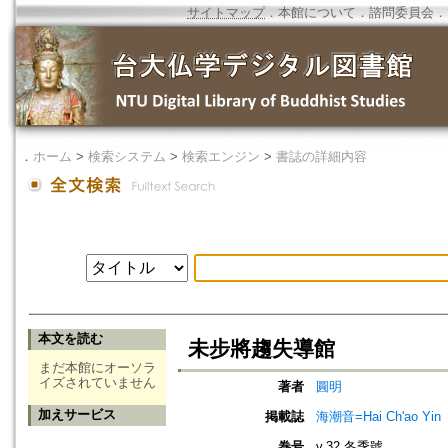
サイトマップ
．
本館について
．
諮問委員会
．
．
ホーム
>
検索システム
>
検索エンジン
>
書誌の詳細内容
本文を読む
未步將趨失導館
まだ本館にオーソラ
イズされていません
著者
圓明
加えサービス
掲載誌
海潮音=Hai Ch'ao Yin
巻号
v.32 冬季號