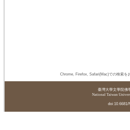
Chrome, Firefox, Safari(
臺灣大學
文學院佛
National Taiwan Universi
doi:10.6681