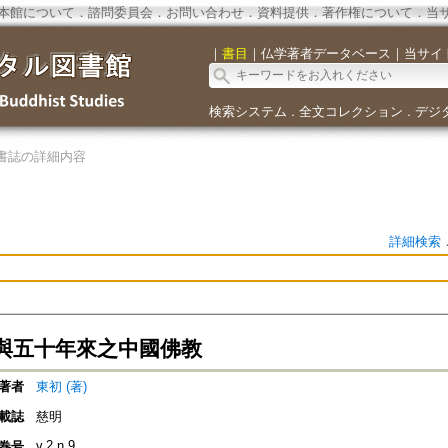
本館について
．
諮問委員会
．
お問い合わせ
．
資料提供
．
著作権について
．
当
｜
書目
｜
仏学著者データベース
｜
当サイ
検索システム
全文コレクション
デジ
．
．
書誌の詳細内容
詳細検索
與五十年來之中國佛教
著者
東初 (著)
載誌
慈明
v.2 n.9
巻号