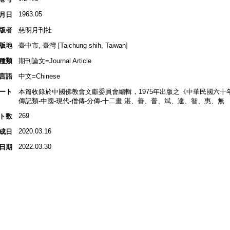
1963.05
月日
版者
慈明月刊社
版地
臺中市, 臺灣 [Taichung shih, Taiwan]
種類
期刊論文=Journal Article
言語
中文=Chinese
ート
本篇收錄於中國佛教會文獻委員會編輯，1975年出版之《中華民國六十
傳記類-中國-現代-僧傳-分傳-十二畫 湛、善、普、斌、達、智、惠、無
269
ト数
2020.03.16
成日
2022.03.30
日期