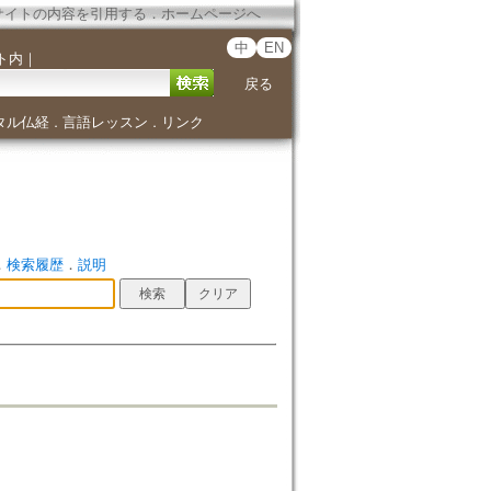
サイトの内容を引用する
．
ホームページへ
中
EN
ト内
｜
戻る
タル仏経
言語レッスン
リンク
．
．
．
検索履歴
．
説明