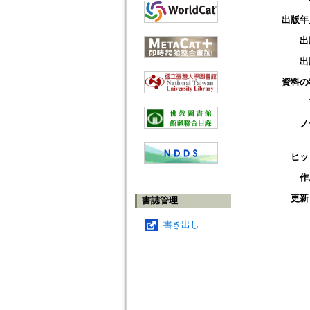
出版年
出
出
資料の
ノ
ヒッ
作
更新
書誌管理
書き出し