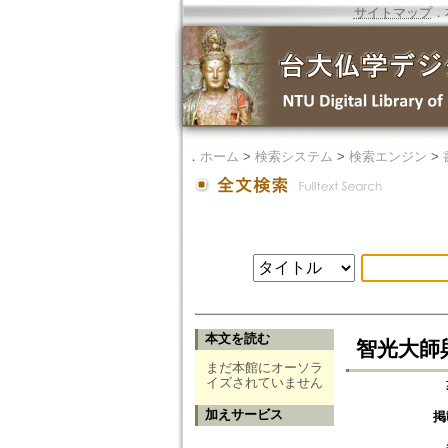
サイトマップ
．
．
ホーム
>
検索システム
>
検索エンジン
>
本文を読む
智光大師
まだ本館にオーソラ
イズされていません
加えサービス
掲