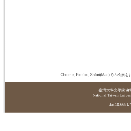
Chrome, Firefox, Safari(
臺灣大學
文學院佛
National Taiwan Universi
doi:10.6681