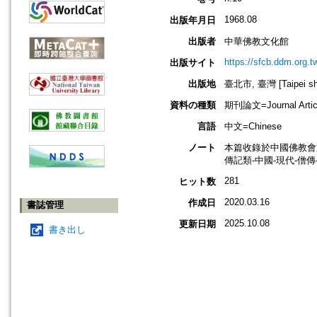
1968.08
出版年月日
出版者
中華佛教文化館
https://sfcb.ddm.org.t
出版サイト
出版地
臺北市, 臺灣 [Taipei shi
資料の種類
期刊論文=Journal Artic
言語
中文=Chinese
ノート
本篇收錄於中國佛教會
傳記類-中國-現代-僧
281
ヒット数
2020.03.16
作成日
書誌管理
2025.10.08
更新日期
書き出し