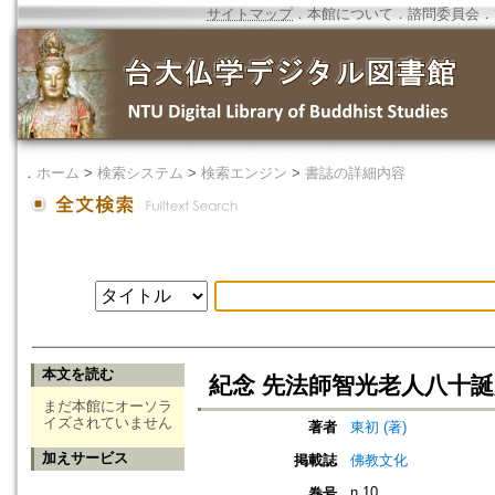
サイトマップ
．
本館について
．
諮問委員会
．
．
ホーム
>
検索システム
>
検索エンジン
>
書誌の詳細内容
本文を読む
紀念 先法師智光老人八十
まだ本館にオーソラ
イズされていません
著者
東初 (著)
加えサービス
掲載誌
佛教文化
n.10
巻号