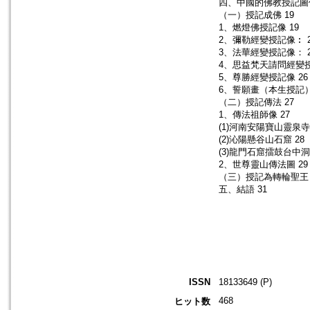
四、中國的佛教授記圖像
（一）授記成佛 19
1、燃燈佛授記像 19
2、彌勒經變授記像︰ 2
3、法華經變授記像： 2
4、思益梵天請問經變授
5、尊勝經變授記像 26
6、誓願畫（本生授記）
（二）授記傳法 27
1、傳法祖師像 27
(1)河南安陽寶山靈泉寺
(2)沁陽懸谷山石窟 28
(3)龍門石窟擂鼓台中洞
2、世尊靈山傳法圖 29
（三）授記為轉輪聖王 
五、結語 31
ISSN
18133649 (P)
468
ヒット数