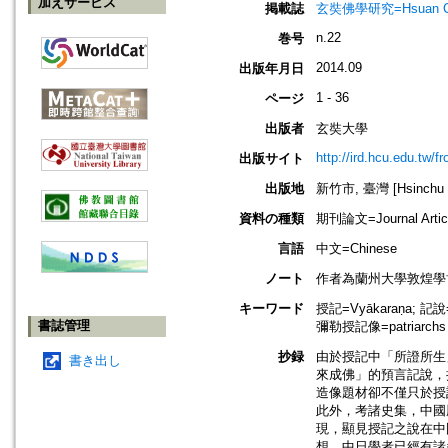
加えサービス
掲載誌
玄奘佛學研究=Hsuan Chuan
n.22
巻号
2014.09
出版年月日
1 - 36
ページ
出版者
玄奘大學
http://ird.hcu.edu.tw/f
出版サイト
出版地
新竹市, 臺灣 [Hsinchu sh
資料の種類
期刊論文=Journal Artic
言語
中文=Chinese
ノート
作者為蘭州大學敦煌學
キーワード
授記=Vyākaraṇa; 記說=
書誌管理
彌勒授記像=patriarchs
抄録
由於授記中「所證所生
書き出し
來成佛」的預言記說，
造像題材卻不僅只於授
此外，考諸史集，中國
現，顯見授記之說在中
想，中日學者已經有諸