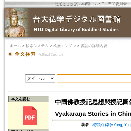
サイトマップ
．
本館について
．
諮問委員会
．
．
ホーム
>
検索システム
>
検索エンジン
>
書誌の詳細内容
本文を読む
中國佛教授記思想與授記圖像=Vyāka
Vyākaraṇa Stories in Chi
著者
楊郁如 (著)=Yang, Yu-ju