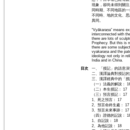
現象，卻尚未得到關注
同時期、不同地區的一
不同時、地的文化、思
異同。
“Vyākaraṇa” means expla
interconnected with th
there are lots of scul
Prophecy. But this is 
there are some subject
vyakaraṇa and the patr
ideology not only in re
India and in China.
目次
一、「授記」的語意演
二、漢譯論典對授記的
三、漢譯經典中的「授記
（一）法義的解說： 1
（二）本生授記： 17
（三）預言授記： 17
1、死之預言： 17
2、預言命終生處： 17
3、預言未來事跡： 17
（四）證德的記說： 1
1、自記說： 18
2、為他記說： 18