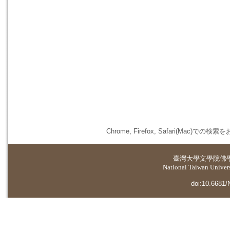
Chrome, Firefox, Safari(
臺灣大學
文學院佛
National Taiwan Universi
doi:10.6681