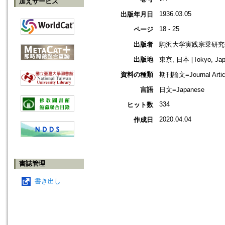
加えサービス
1936.03.05
出版年月日
18 - 25
ページ
出版者
駒沢大学実践宗乗研究
出版地
東京, 日本 [Tokyo, Jap
資料の種類
期刊論文=Journal Artic
言語
日文=Japanese
334
ヒット数
2020.04.04
作成日
書誌管理
書き出し