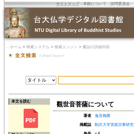
サイトマップ
．
本館について
．
諮問委員会
．
．
ホーム
>
検索システム
>
検索エンジン
>
書誌の詳細内容
本文を読む
觀世音菩薩について
著者
逸見梅榮
掲載誌
駒沢大学実践宗乗研究
v.4
巻号