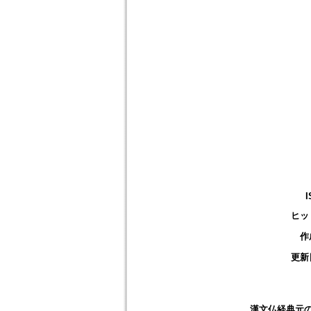
I
ヒッ
作
更新
漢文仏経典元