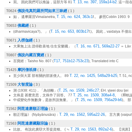
T. 13, no. 397, 159a14-b2
寫。 因此我們可以推論，這部方等 81
. 這一
佛說伅真陀羅所問如來三昧經
T0624
( 1 )
T. 15, no. 624, 363c1
如， 遺摩羅涅Vimalanetra,
f.。 參照Coblin 1993: 9
佛藏經
T0653
( 1 )
T. 15, no. 653, 803b17
(dharmavicaya?)。 」 (
f.)。 因此，vaidalya 不僅出
入楞伽經
T0671
( 1 )
T. 16, no. 671, 569a22-27
大乘無上法 證得歡喜地 往生安樂國」 （
＝ Lāv
佛說內藏百寶經
T0807
( 1 )
T17, 751b12-753c23
百寶經：Taisho No. 807 (
), Translated into C
摩訶僧祇律
T1425
( 1 )
T. 22, no. 1425, 548a29-b25
至少與大眾 部有關的部派僧人。 89
; T. 51, n
大智度論
T1509
( 3 )
T. 25, no. 1509, 246c27
測 (1938: 411)，「為頭離」(
; EH. γjwei dou ljei
T. 25, no. 1509, 308a4-8
文殊是 甚麼意思，文殊作了回答。 77
。 《釋軌論》
T. 25, no. 1509, 756a29-b6
中或變化作無數身，是故所說無量。 」 (
)。 
阿毘達磨順正理論
T1562
( 1 )
T. 29, no. 1562, 595a22-26
順正理論》 (Nyāyānusāra)：
。 言方廣 (vaipu
阿毘達磨藏顯宗論
T1563
( 1 )
T. 29, no. 1563, 892a2-6
比故。 有說此廣辯大菩提資糧。 ( ≒
)。 【演講