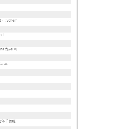
 Scherr
 II
ha źjwǝi γj
Karas
持方等千餘經