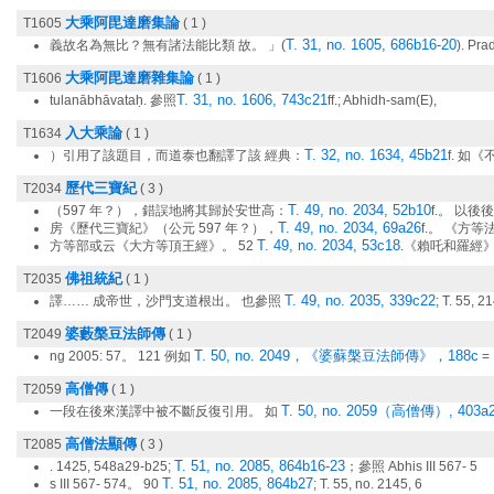
大乘阿毘達磨集論
T1605
( 1 )
T. 31, no. 1605, 686b16-20
義故名為無比？無有諸法能比類 故。 」(
). P
大乘阿毘達磨雜集論
T1606
( 1 )
T. 31, no. 1606, 743c21
tulanābhāvataḥ. 參照
ff.; Abhidh-sam(E),
入大乘論
T1634
( 1 )
T. 32, no. 1634, 45b21
）引用了該題目，而道泰也翻譯了該 經典：
f. 如
歷代三寶紀
T2034
( 3 )
T. 49, no. 2034, 52b10
（597 年？），錯誤地將其歸於安世高：
f.。 以
T. 49, no. 2034, 69a26
房《歷代三寶紀》（公元 597 年？），
f.。 《方
T. 49, no. 2034, 53c18
方等部或云《大方等頂王經》。 52
.《賴吒和羅經
佛祖統紀
T2035
( 1 )
T. 49, no. 2035, 339c22
譯…… 成帝世，沙門支道根出。 也參照
; T. 55, 2
婆藪槃豆法師傳
T2049
( 1 )
T. 50, no. 2049，《婆蘇槃豆法師傳》，188c
ng 2005: 57。 121 例如
= 
高僧傳
T2059
( 1 )
T. 50, no. 2059（高僧傳）, 403a
一段在後來漢譯中被不斷反復引用。 如
高僧法顯傳
T2085
( 3 )
T. 51, no. 2085, 864b16-23
. 1425, 548a29-b25;
；參照 Abhis III 567- 5
T. 51, no. 2085, 864b27
s III 567- 574。 90
; T. 55, no. 2145, 6