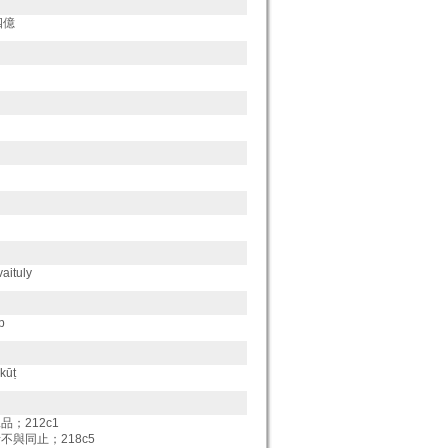
四億
ituly
p
kūṭ
；212c1
不與同止；218c5