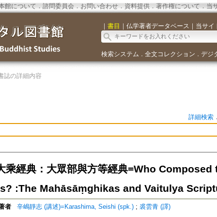
本館について
．
諮問委員会
．
お問い合わせ
．
資料提供
．
著作権について
．
当
｜
書目
｜
仏学著者データベース
｜
当サイ
検索システム
全文コレクション
デジ
．
．
書誌の詳細内容
詳細検索
乘經典：大眾部與方等經典=Who Composed the
es? :The Mahāsāṃghikas and Vaitulya Script
著者
辛嶋靜志 (講述)=Karashima, Seishi (spk.)
;
裘雲青 (譯)