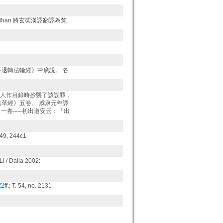
radhan 將玄奘漢譯翻譯為梵
《不退轉法輪經》中廣說。 各
後後人作目錄時抄襲了該誤釋，
等法華經》五卷。 咸康元年譯
》一卷──初出道安云：「出
149, 244c1
Li / Dalia 2002:
22
ff.; T. 54, no. 2131