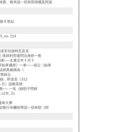
乘經典、根本說一切有部律藏及阿波
個 9 世紀
 55, no. 214
引用道安目錄時言及支
昧文 殊師利菩薩問法身經一卷
四卷──太康五年十月十
方等如來藏經》一卷――或云《如來
年），該經典被稱為《
 舊錄云
目錄，即道安（312
（←日）說般若經
一卷── 一名《維鞊子問經
., c23f., 21
遵奉大乘
什在喀什米爾研學說一切有部《阿