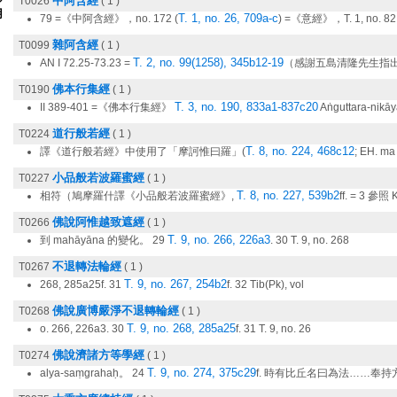
中阿含經
T0026
( 1 )
用
T. 1, no. 26, 709a-c
79 =《中阿含經》，no. 172 (
) =《意經》，T. 1, no. 82
雜阿含經
T0099
( 1 )
T. 2, no. 99(1258), 345b12-19
AN I 72.25-73.23 =
（感謝五島清隆先生指出）;
佛本行集經
T0190
( 1 )
T. 3, no. 190, 833a1-837c20
II 389-401 =《佛本行集經》
Aṅguttara-nikāya
道行般若經
T0224
( 1 )
T. 8, no. 224, 468c12
譯《道行般若經》中使用了「摩訶惟曰羅」(
; EH. ma 
小品般若波羅蜜經
T0227
( 1 )
T. 8, no. 227, 539b2
相符（鳩摩羅什譯《小品般若波羅蜜經》,
ff. = 3 參照 
佛說阿惟越致遮經
T0266
( 1 )
T. 9, no. 266, 226a3
到 mahāyāna 的變化。 29
. 30 T. 9, no. 268
不退轉法輪經
T0267
( 1 )
T. 9, no. 267, 254b2
268, 285a25f. 31
f. 32 Tib(Pk), vol
佛說廣博嚴淨不退轉輪經
T0268
( 1 )
T. 9, no. 268, 285a25
o. 266, 226a3. 30
f. 31 T. 9, no. 26
佛說濟諸方等學經
T0274
( 1 )
T. 9, no. 274, 375c29
alya-saṃgrahaḥ。 24
f. 時有比丘名曰為法……奉