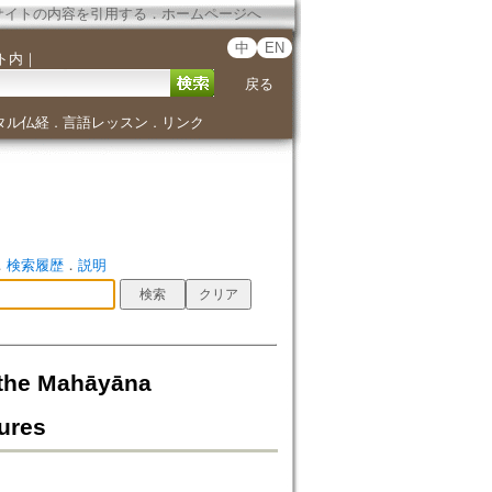
サイトの内容を引用する
．
ホームページへ
中
EN
ト内
｜
戻る
タル仏経
言語レッスン
リンク
．
．
．
検索履歴
．
説明
 Mahāyāna
ures