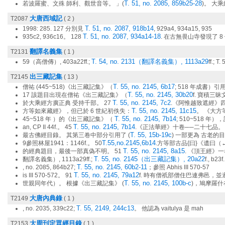
T. 51, no. 2085, 859b25-28
若波羅蜜、文殊 師利、觀世音等。 」(
)。 大
大唐西域記
T2087
( 2 )
T. 51, no. 2087, 918b14
1998: 285. 127 分別見
, 929a4, 934a15, 935
T. 51, no. 2087, 934a14-18
935c2, 936c16。 128
. 在古無畏山寺發現了 8 
翻譯名義集
T2131
( 1 )
T. 54, no. 2131（翻譯名義集）, 1113a29
59（高僧傳）, 403a22ff.;
ff.; T.
出三藏記集
T2145
( 13 )
T. 55, no. 2145, 6b17
僧祐 (445~518)《出三藏記集》（
; 518 年成書）
T. 55, no. 2145, 30b20
17 該題目出現在僧祐《出三藏記集》（
f. 寶積三
T. 55, no. 2145, 7c2
於大乘經方廣正典 受持千部。 27
.《阿惟越致遮經》
T. 55, no. 2145, 11c15
方等如來藏經》，但已於 6 世紀初佚失：
。 《大
T. 55, no. 2145, 7b14
45~518 年 ）的《出三藏記集》（
; 510~518 
T. 55, no. 2145, 7b14
an, CP II 44f.。 45
.《正法華經》十卷──二十七品。
T. 55, 15b-19c
最古佛經目錄。 其第三卷中部分引用了 (
) 一部更為 古老的
T.55,no.2145,6b14
9參照林屋1941：1146f.。 50
.方等部古品{曰}《遺曰
T. 55, no. 2145, 8a15
的經典題目，最後一部真偽不明。 51
. 《頂王經》
T. 55, no. 2145（出三藏記集）, 20a22
翻譯名義集）, 1113a29ff.;
f., b23f
T. 55, no. 2145, 60b2-11
, no. 2085, 864b27;
；參照 Abhis III 570-57
T. 55, no. 2145, 79a12
is III 570-572。 91
f. 時有僧祇部僧住巴連弗邑，並
T. 55, no. 2145, 100b-c
世親同年代）。 根據《出三藏記集》 (
)，鳩摩羅
大唐內典錄
T2149
( 1 )
T. 55, 2149, 244c13
, no. 2035, 339c22;
。 他認為 vaitulya 是 mah
大周刊定眾經目錄
T2153
( 1 )