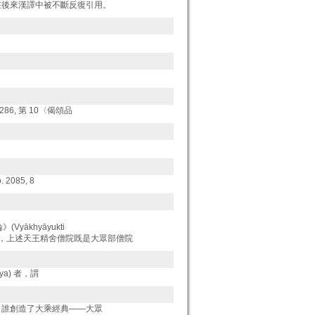
段在後來漢譯中被不斷反復引用。
 286, 第 10〈偈頌品
o. 2085, 8
(Vyākhyāyukti
部，上述天王精舍僧院既是大眾部僧院
lya) 者，謂
】 誰創造了大乘經典――大眾