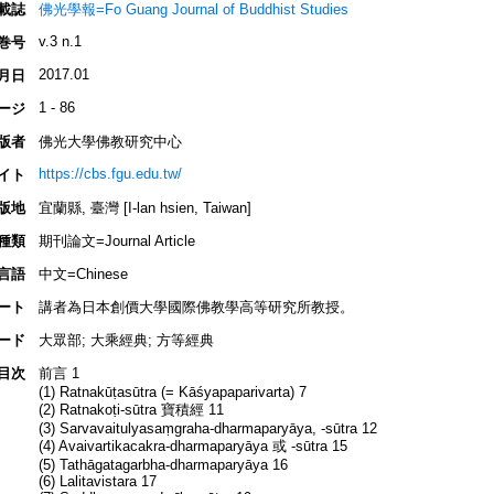
載誌
佛光學報=Fo Guang Journal of Buddhist Studies
v.3 n.1
巻号
2017.01
月日
1 - 86
ージ
版者
佛光大學佛教研究中心
https://cbs.fgu.edu.tw/
イト
版地
宜蘭縣, 臺灣 [I-lan hsien, Taiwan]
種類
期刊論文=Journal Article
言語
中文=Chinese
ート
講者為日本創價大學國際佛教學高等研究所教授。
ード
大眾部; 大乘經典; 方等經典
目次
前言 1
(1) Ratnakūṭasūtra (= Kāśyapaparivarta) 7
(2) Ratnakoṭi-sūtra 寶積經 11
(3) Sarvavaitulyasaṃgraha-dharmaparyāya, -sūtra 12
(4) Avaivartikacakra-dharmaparyāya 或 -sūtra 15
(5) Tathāgatagarbha-dharmaparyāya 16
(6) Lalitavistara 17