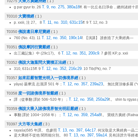
大乘方廣總持經
T0275
( 1 )
T. 9, no. 275, 380a18
g par gyur to. 26
ff. 有一比丘名曰淨命，總持諸經十
大寶積經
T0310
( 1 )
T. 11, no. 310, 631c15
p. xxiii, 注 27。 8
ff. 9 T. 12, no. 3
佛說遺日摩尼寶經
T0350
( 1 )
T. 12, no. 350, 190c14
760 (No. 43). 11
f. 【演講】 誰創造了大乘經典―
佛說摩訶衍寶嚴經
T0351
( 1 )
T. 12, no. 351, 200c9
出三藏記集》中 (29c17)。 6
. 7 參照 KP, p. xxii
佛說大迦葉問大寶積正法經
T0352
( 1 )
T. 12, no. 352, 216c29
310, 631c15ff. 9
. 10 Tib(Pk), no. 7
如來莊嚴智慧光明入一切佛境界經
T0357
( 1 )
T. 12, no. 357, 239a23
yāya) 曇摩流 志漢譯 501 年；
。 無比寶頂修多羅 (*va
度一切諸佛境界智嚴經
T0358
( 1 )
T. 12, no. 358, 250a29
譯（從事翻 譯於 506~520 年）；
f.。 shin tu rgyas 
佛說大乘入諸佛境界智光明莊嚴經
T0359
( 1 )
T. 12, no. 359, 254a8
事翻 譯於 1004~1058 年）；
f.。 寶積方廣經 (Ratna
大方等大集經
T0397
( 3 )
T. 13, no. 397, 64c17
rayaśa)585 年譯。 也參照
. 何況取是大乘經典一品二品
T. 13, no. 397, 59a14
是大乘經不從他 聞而能分別。 80
. 見有誹謗方等經者