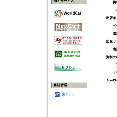
加えサービス
掲
出版年
ペ
出
出版サ
出
資料の
ノ
キーワ
書誌管理
書き出し