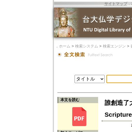
サイトマップ
．
．
ホーム
>
検索システム
>
検索エンジン
>
本文を読む
誰創造了大
Scriptur