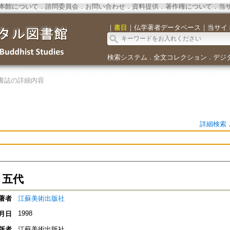
本館について
．
諮問委員会
．
お問い合わせ
．
資料提供
．
著作権について
．
当
｜
書目
｜
仏学著者データベース
｜
当サイ
検索システム
全文コレクション
デジ
．
．
書誌の詳細内容
詳細検索
 五代
著者
江蘇美術出版社
1998
月日
版者
江蘇美術出版社