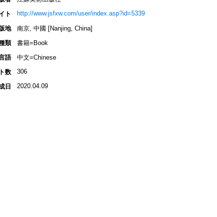
http://www.jsfxw.com/user/index.asp?id=5339
イト
版地
南京, 中國 [Nanjing, China]
種類
書籍=Book
言語
中文=Chinese
306
ト数
2020.04.09
成日