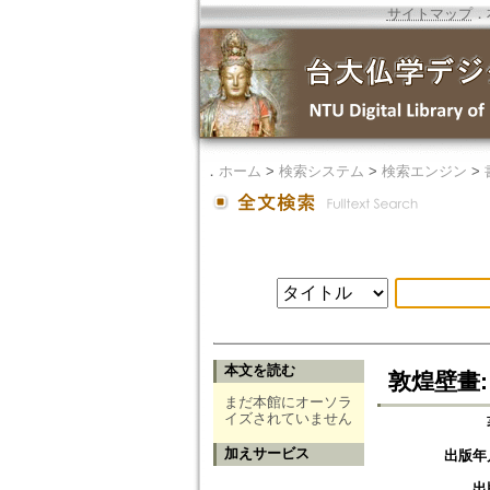
サイトマップ
．
．
ホーム
>
検索システム
>
検索エンジン
>
本文を読む
敦煌壁畫:
まだ本館にオーソラ
イズされていません
加えサービス
出版年
出