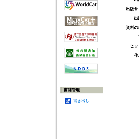
出版サ
出
資料の
ヒッ
作
書誌管理
書き出し