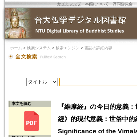
サイトマップ
．
本館について
．
諮問委員会
．
．
ホーム
>
検索システム
>
検索エンジン
>
書誌の詳細内容
本文を読む
『維摩経』の今日的意義：
經》的現代意義：世俗中的維摩
Significance of the Vimala