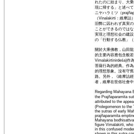
れたのに始まり、大乗の
現に帰する」と述べている
ニヤハラミツ（praj
（Vinalakirt
旧弊に囚われず真実の
ことができるのではな
実現と理想社会の建設
の「行動する仏教」（
關於大乘佛教，山田龍
的主要內容應包含般若波羅
Vimalakirtini
菩薩行為的經典。作為主
的理想形象。沒有守舊
路。另外，《維摩詰經
者，維摩在世俗社會中
Regarding Mahayana B
the Prajñaparamita sut
attributed to the ap
(Prolegomenon to the 
the sutras of early M
prajñaparamita emptine
Mahayana bodhisattva 
figure Vimalakirti, wh
in this confused moder
shown in this sutra co