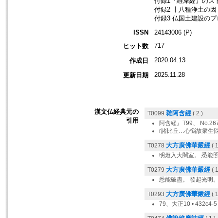
付録1『維摩経』のスト
付録2 十八種浄土の因
付録3 仏国土建設のプロ
ISSN
24143006 (P)
717
ヒット数
2020.04.13
作成日
2025.11.28
更新日期
漢文仏経典元の
雜阿含經
T0099
( 2 )
引用
阿含経』T99、 No.26
r諸比丘…心悩故衆生
大方廣佛華嚴經
T0278
( 1
明燈入大闇室。 悉能
大方廣佛華嚴經
T0279
( 1
悉能破盡。 發起光明。
大方廣佛華嚴經
T0293
( 1
79、大正10 • 432c4-