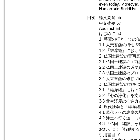
even today. Moreover, 
Humanistic Buddhism 
目次
論文要旨 55
中文摘要 57
Abstract 58
はじめに 60
1. 菩薩の行としての仏
1-1 大乗菩薩の特性 63
1-2 『維摩経』におけ
2. 仏国土建設の青写真
2-1 仏国土建設の大前提
2-2 仏国土建設の必要
2-3 仏国土建設のプロセ
2-4 大乗菩薩の修行 75
3. 仏国土建設のカギ
3-1 『維摩経』におけ
3-2 「心の浄化」を支
3-3 衆生済度の推進力
4. 現代社会と『維摩経
4-1 現代人への維摩の
4-2 浄土へ行く道 ― 
4-3 「仏国土建設」
おわりに：「行動する仏
引用書目 91