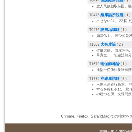
佛說維摩詰經
T0474
( 1 )
度人民故願取仏国。願
維摩詰所說經
T0475
( 1 )
出せない24。 22 同上
說無垢稱經
T0476
( 1 )
如是仏土。 摂受如是
大智度論
T1509
( 2 )
蜜最大故。 説摩訶衍
畢竟空、一切諸法無分
瑜伽師地論
T1579
( 1 )
成熟一切佛法及諸有情
注維摩詰經
T1775
( 3 )
六度六通衆行爲本。 
するを得せ令む。 此
の建つる所、文殊問疾
Chrome, Firefox, Safari(
臺灣大學
文學院佛