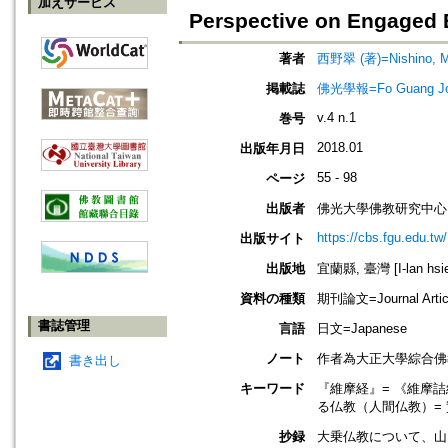
加えサービス
Perspective on Engaged
著者
西野翠 (著)=Nishino, Mid
掲載誌
佛光學報=Fo Guang Journ
v.4 n.1
巻号
2018.01
出版年月日
55 - 98
ページ
出版者
佛光大學佛教研究中心
https://cbs.fgu.edu.tw/
出版サイト
出版地
宜蘭縣, 臺灣 [I-lan hsie
資料の種類
期刊論文=Journal Artic
書誌管理
言語
日文=Japanese
ノート
作者為大正大學綜合佛
書き出し
キーワード
『維摩経』= 《維摩詰經》=The
る仏教（人間仏教）= 實踐中的
抄録
大乗仏教について、山