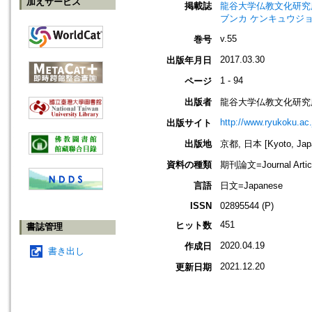
加えサービス
掲載誌
龍谷大学仏教文化研究所紀要=Bull
ブンカ ケンキュウジョ
v.55
巻号
2017.03.30
出版年月日
1 - 94
ページ
出版者
龍谷大学仏教文化研究
http://www.ryukoku.ac.
出版サイト
出版地
京都, 日本 [Kyoto, Jap
資料の種類
期刊論文=Journal Artic
言語
日文=Japanese
ISSN
02895544 (P)
451
ヒット数
書誌管理
2020.04.19
作成日
書き出し
2021.12.20
更新日期