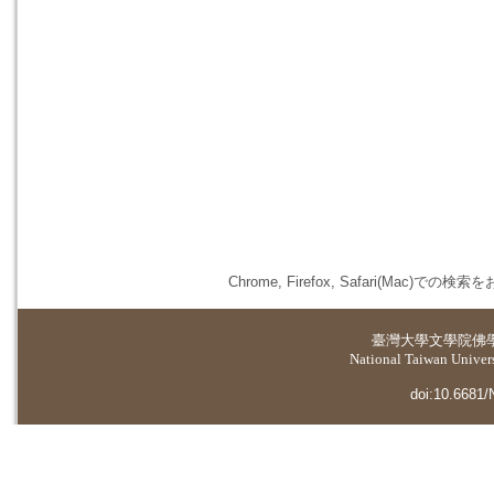
Chrome, Firefox, Safari(
臺灣大學
文學院佛
National Taiwan Universi
doi:10.6681