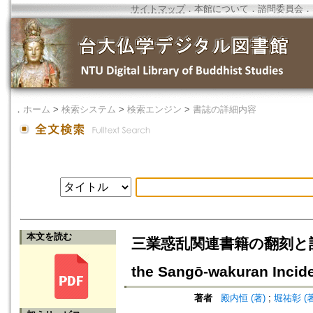
サイトマップ
．
本館について
．
諮問委員会
．
．
ホーム
>
検索システム
>
検索エンジン
>
書誌の詳細内容
本文を読む
三業惑乱関連書籍の翻刻と註釈=Repri
the Sangō-wakuran Incid
著者
殿内恒 (著)
;
堀祐彰 (著