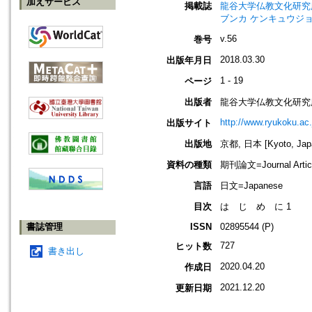
加えサービス
掲載誌
龍谷大学仏教文化研究所紀要=Bull
ブンカ ケンキュウジョ
v.56
巻号
2018.03.30
出版年月日
1 - 19
ページ
出版者
龍谷大学仏教文化研究
http://www.ryukoku.ac.
出版サイト
出版地
京都, 日本 [Kyoto, Jap
資料の種類
期刊論文=Journal Artic
言語
日文=Japanese
目次
は じ め に 1
書誌管理
ISSN
02895544 (P)
727
ヒット数
書き出し
2020.04.20
作成日
2021.12.20
更新日期