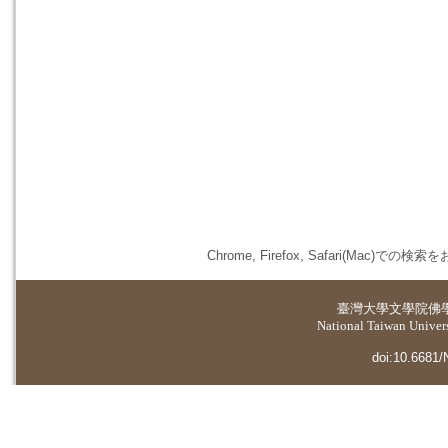
Chrome, Firefox, Safari(
臺灣大學
文學院佛
National Taiwan Universi
doi:10.6681