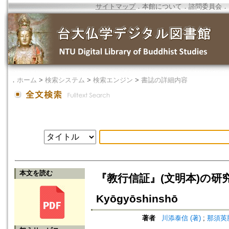
サイトマップ
．
本館について
．
諮問委員会
．
．
ホーム
>
検索システム
>
検索エンジン
>
書誌の詳細内容
本文を読む
『教行信証』(文明本)の研究=A Stu
Kyōgyōshinshō
著者
川添泰信 (著)
;
那須英勝