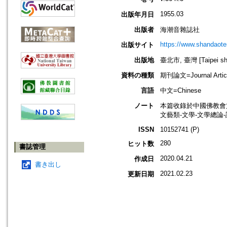
1955.03
出版年月日
出版者
海潮音雜誌社
https://www.shandaote
出版サイト
出版地
臺北市, 臺灣 [Taipei shi
資料の種類
期刊論文=Journal Artic
言語
中文=Chinese
ノート
本篇收錄於中國佛教會
文藝類-文學-文學總論
ISSN
10152741 (P)
280
ヒット数
書誌管理
2020.04.21
作成日
書き出し
2021.02.23
更新日期