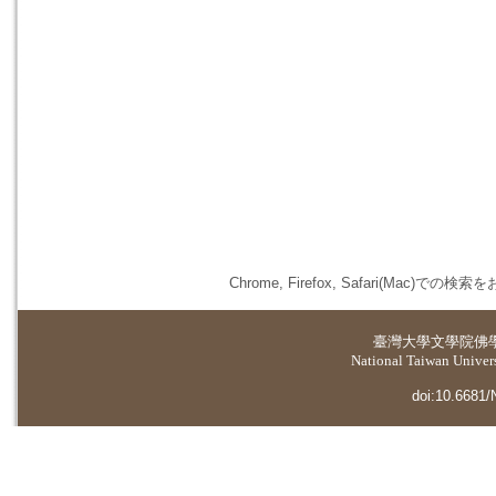
Chrome, Firefox, Safari(
臺灣大學
文學院佛
National Taiwan Universi
doi:10.6681