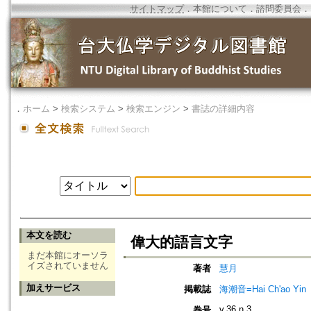
サイトマップ
．
本館について
．
諮問委員会
．
．
ホーム
>
検索システム
>
検索エンジン
>
書誌の詳細内容
本文を読む
偉大的語言文字
まだ本館にオーソラ
イズされていません
著者
慧月
加えサービス
掲載誌
海潮音=Hai Ch'ao Yin
v.36 n.3
巻号