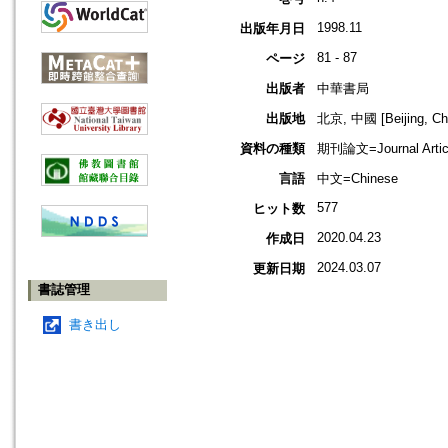
1998.11
出版年月日
81 - 87
ページ
出版者
中華書局
出版地
北京, 中國 [Beijing, Ch
資料の種類
期刊論文=Journal Artic
言語
中文=Chinese
577
ヒット数
2020.04.23
作成日
2024.03.07
更新日期
書誌管理
書き出し