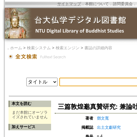
サイトマップ
．
本館について
．
諮問委員会
．
．
ホーム
>
検索システム
>
検索エンジン
>
書誌の詳細内容
本文を読む
三篇敦煌邈真贊研究: 兼論
まだ本館にオーソラ
イズされていません
著者
鄧文寬
加えサービス
掲載誌
出土文獻研究
n.4
巻号