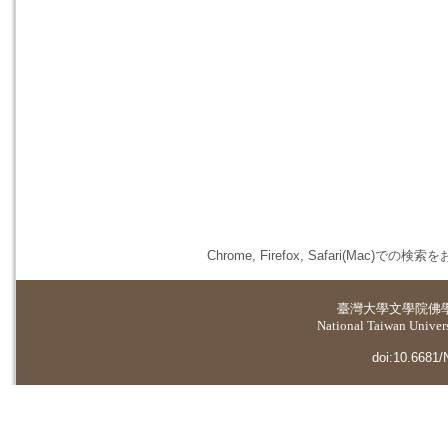
Chrome, Firefox, Safari(
臺灣大學
文學院佛
National Taiwan Universi
doi:10.6681