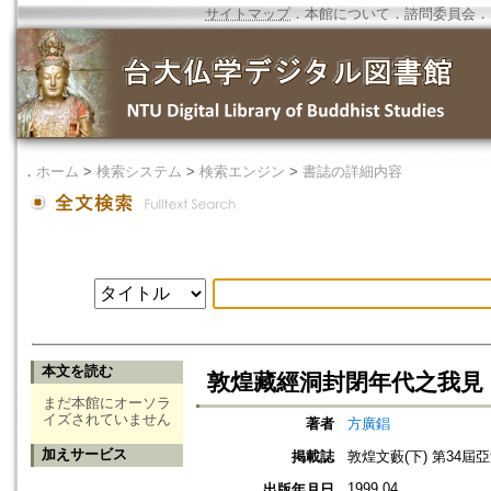
サイトマップ
．
本館について
．
諮問委員会
．
．
ホーム
>
検索システム
>
検索エンジン
>
書誌の詳細内容
本文を読む
敦煌藏經洞封閉年代之我見
まだ本館にオーソラ
イズされていません
著者
方廣錩
加えサービス
掲載誌
敦煌文藪(下) 第34
1999.04
出版年月日