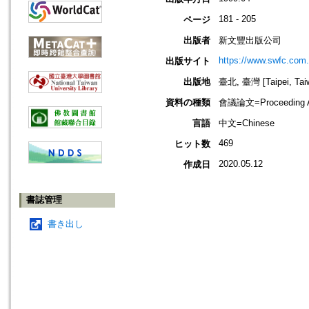
181 - 205
ページ
出版者
新文豐出版公司
https://www.swfc.com
出版サイト
出版地
臺北, 臺灣 [Taipei, Tai
資料の種類
會議論文=Proceeding Ar
言語
中文=Chinese
469
ヒット数
2020.05.12
作成日
書誌管理
書き出し