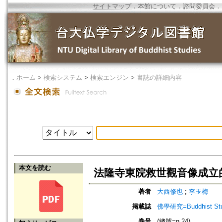
サイトマップ
．
本館について
．
諮問委員会
．
．
ホーム
>
検索システム
>
検索エンジン
>
書誌の詳細内容
本文を読む
法隆寺東院救世觀音像成立
著者
大西修也
;
李玉梅
掲載誌
佛學研究=Buddhist Studi
巻号
(總號=n.24)