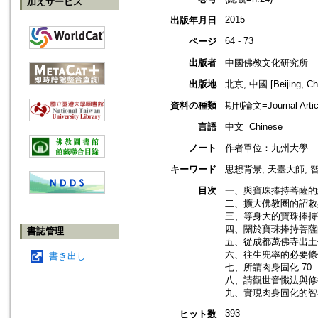
加えサービス
2015
出版年月日
64 - 73
ページ
出版者
中國佛教文化研究所
出版地
北京, 中國 [Beijing, Ch
資料の種類
期刊論文=Journal Artic
言語
中文=Chinese
ノート
作者單位：九州大學
キーワード
思想背景; 天臺大師; 智
目次
一、與寶珠捧持菩薩的結
二、擴大佛教圈的詔敕
三、等身大的寶珠捧持
四、關於寶珠捧持菩薩的
書誌管理
五、從成都萬佛寺出土
六、往生兜率的必要條件
書き出し
七、所謂肉身固化 70
八、請觀世音懺法與修行
九、實現肉身固化的智者
393
ヒット数