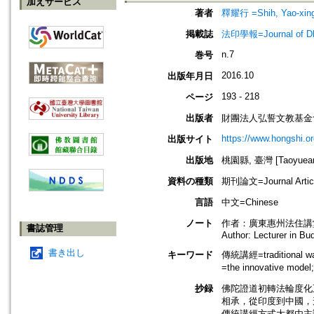
加えサービス
著者
釋耀行 =Shih, Yao-xin
掲載誌
法印學報=Journal of Dh
n.7
巻号
2016.10
出版年月日
193 - 218
ページ
出版者
財團法人弘誓文教基金
https://www.hongshi.or
出版サイト
出版地
桃園縣, 臺灣 [Taoyuean 
資料の種類
期刊論文=Journal Artic
言語
中文=Chinese
ノート
作者：廣東惠州法住講
書誌管理
Author: Lecturer in B
書き出し
キーワード
傳統講經=traditional w
=the innovative mod
抄録
佛陀證道初轉法輪度化
相承，從印度到中國，
傳統講經方式大都由主