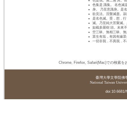
色是我。無二無 異。
色集是 識集。 名色
身。 乃至意識身。是
欲見法。涅槃滅盡。寂
是名色滅。受．想．行
滅。乃至純大苦聚滅。
如截多羅樹 頭。未來
空三昧、無相三昧、無
眾生有垢，有因有緣眾
一切非我．不異我．不
Chrome, Firefox, Safari(
臺灣大學
文學院佛
National Taiwan Universi
doi:10.6681