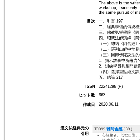
The above is the write
workshop, I sincerely
the same pursuit of m
目次
一、引言 197
二、經典學習的傳統模式
三、佛教弘誓學院《阿含
四、昭慧法師演繹《阿含
（一）總結《阿含經》修
（二）羅列出經中常見
（三）回歸佛陀說法的
1、揭示故事中所蘊含的
2、訓練學員具足問題意識
（四）選擇重點經文詳
五、結論 217
ISSN
22241299 (P)
663
ヒット数
2020.06.11
作成日
漢文仏経典元の
雜阿含經
T0099
( 39 )
引用
心解脫者。若欲自證。