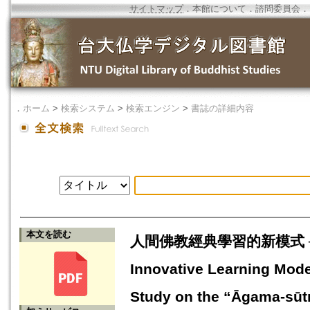
サイトマップ
．
本館について
．
諮問委員会
．
．
ホーム
>
検索システム
>
検索エンジン
>
書誌の詳細内容
本文を読む
人間佛教經典學習的新模式 ─
Innovative Learning Mode
Study on the “Āgama-sūt