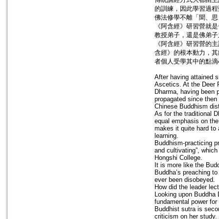
的訓練，因此學習過程
佛法修學不離「聞、思
《阿含經》研習營就是
教授弟子，還是佛弟子
《阿含經》研習營的主
含經》的根本動力，其
者個人受學其中的點滴
After having attained 
Ascetics. At the Deer 
Dharma, having been pa
propagated since then 
Chinese Buddhism distr
As for the traditional 
equal emphasis on the p
makes it quite hard to 
learning.
Buddhism-practicing pr
and cultivating”, whic
Hongshi College.
It is more like the B
Buddha’s preaching to
ever been disobeyed.
How did the leader lec
Looking upon Buddha D
fundamental power for 
Buddhist sutra is seco
criticism on her study.