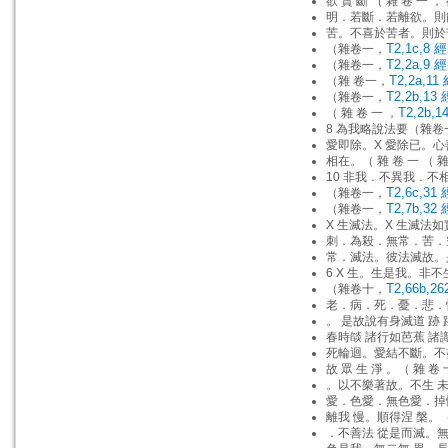
欲 貪 斷 （ 雜 卷 一 ，
明．若斷．若離欲。則
苦。不喜於苦者。則於
T2,1c,8 經
（雜卷一，
T2,2a,9 經
（雜卷一，
T2,2a,11
（雜 卷一，
T2,2b,13 
（雜卷一，
T2,2b,1
（ 雜 卷 一 ，
8 為我略說法要（雜卷
愛即除。X 愛除已。
相在。（ 雜 卷 一 （ 雜
10 非我．不異我．不
T2,6c,31 
（雜卷一，
T2,7b,32 
（雜卷一，
X 生滅法。X 生滅法
刺．為殺．無常．苦．
常．滅法。彼法滅故。
6 X 生。生是我。非
T2,66b,2
（雜卷十，
老．病．死．憂．悲．
。 是故說有身滅道 跡
春時燄 諸行如芭蕉 
死輪迴。愛結不斷。不
故 眾 生 淨 。（ 雜 卷
。以不樂著故。不生 未
愛．色愛．無色愛．掉
離我 慢。順得涅 槃。（
．不善法 從是而滅。