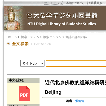
サイトマップ
．
本館について
．
諮問委員会
．
．
ホーム
>
検索システム
>
検索エンジン
>
書誌の詳細内容
本文を読む
近代北京佛教的組織結構研究=A Stud
Beijing
著者
張蕾蕾