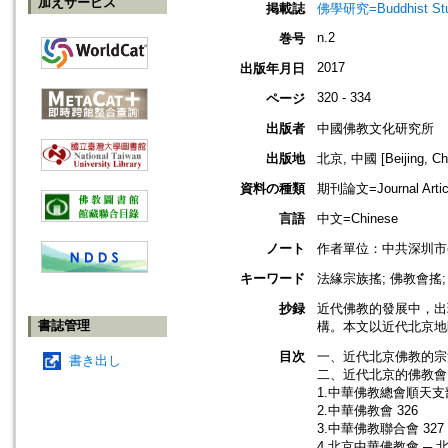
加えサービス
掲載誌
佛學研究=Buddhist Studi
n.2
巻号
2017
出版年月日
320 - 334
ページ
出版者
中國佛教文化研究所
出版地
北京, 中國 [Beijing, Ch
資料の種類
期刊論文=Journal Artic
言語
中文=Chinese
ノート
作者單位：中共深圳市
キーワード
法緣宗族搖; 佛教會搖;
抄録
近代佛教的發展中，出
書誌管理
構。本文以近代北京地
目次
一、近代北京佛教的宗派
書き出し
二、近代北京的佛教會 
1.中華佛教總會順天支部
2.中華佛教會 326
3.中華佛教聯合會 327
4.北京中華佛教會 ─ 北