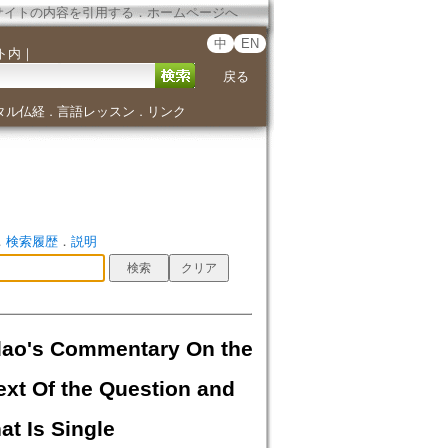
サイトの内容を引用する
．
ホームページへ
中
EN
ト内
｜
戻る
タル仏経
言語レッスン
リンク
．
．
．
検索履歴
．
説明
Commentary On the
ext Of the Question and
t Is Single