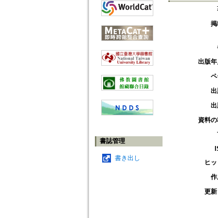
掲
出版年
ペ
出
出
資料の
書誌管理
書き出し
ヒッ
作
更新