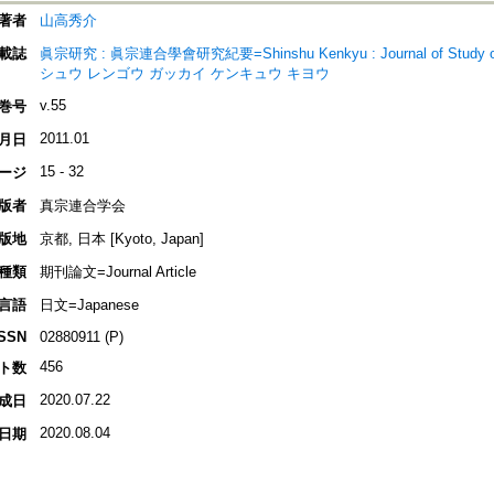
著者
山高秀介
載誌
眞宗研究 : 眞宗連合學會研究紀要=Shinshu Kenkyu : Journal of Stud
シュウ レンゴウ ガッカイ ケンキュウ キヨウ
v.55
巻号
2011.01
月日
15 - 32
ージ
版者
真宗連合学会
版地
京都, 日本 [Kyoto, Japan]
種類
期刊論文=Journal Article
言語
日文=Japanese
ISSN
02880911 (P)
456
ト数
2020.07.22
成日
2020.08.04
日期