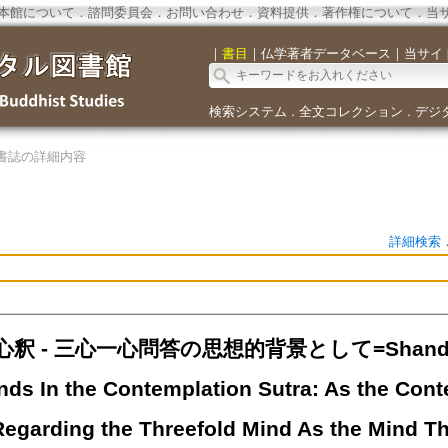
本館について
．
諮問委員会
．
お問い合わせ
．
資料提供
．
著作権について
．
当
｜
書目
｜
仏学著者データベース
｜
当サイ
検索システム
全文コレクション
デジ
．
．
書誌の詳細内容
詳細検索
 - 三心一心問答の思想的背景として=Shandao's 
nds In the Contemplation Sutra: As the Cont
egarding the Threefold Mind As the Mind Tha