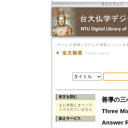
サイトマップ
．
．
ホーム
>
検索システム
>
検索エンジン
>
本文を読む
善導の三心釈
まだ本館にオーソラ
イズされていません
Three Mi
加えサービス
Answer R