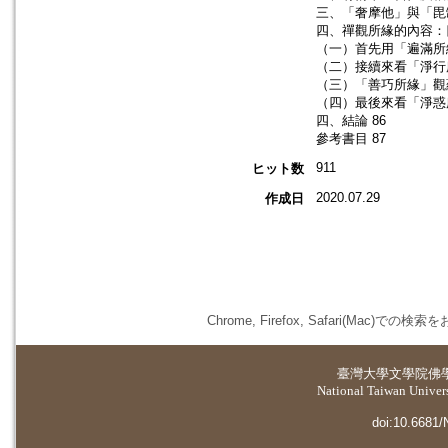
三、「奢摩他」與「毘
四、禪觀所緣的內容：四
（一）首先用「遍滿所
（二）接續來看「淨行
（三）「善巧所緣」觀
（四）最後來看「淨惑所
四、結論 86
參考書目 87
911
ヒット数
2020.07.29
作成日
Chrome, Firefox, Safari(
臺灣大學
文學院佛
National Taiwan Universi
doi:10.6681