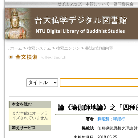
サイトマップ
．
本館について
．
諮問委員会
．
．
ホーム
>
検索システム
>
検索エンジン
>
書誌の詳細内容
本文を読む
論《瑜伽師地論》之「四種所
まだ本館にオーソラ
イズされていません
著者
釋昭慧
;
釋耀行
加えサービス
掲載誌
印順導師思想之理論與
2018.05.25
出版年月日