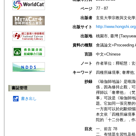
77 - 87
ページ
出版者
玄奘大學宗教與文化學
http://www.hongshi.org
出版サイト
出版地
桃園市, 臺灣 [Taoyuean 
資料の種類
會議論文=Proceeding Ar
言語
中文=Chinese
ノート
作者單位：釋昭慧：玄
キーワード
四種所緣境事; 奢摩他;
抄録
《瑜伽師地論》是唯識學
係，因為修持止觀，可
書誌管理
禪師以「奢摩他」（梵：
事」可說是《瑜伽師地
書き出し
題。它如同一張完整的
一方面可以於此斷煩惱
本文依「四種所緣境事
陀的「十二分教」，作
目次
一、前言 78
二、有情眾生習性及根器