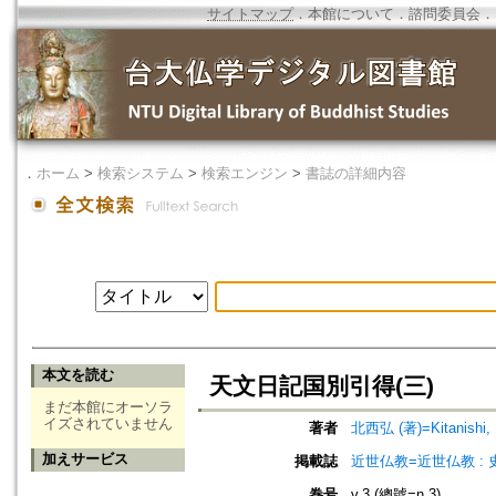
サイトマップ
．
本館について
．
諮問委員会
．
．
ホーム
>
検索システム
>
検索エンジン
>
書誌の詳細内容
本文を読む
天文日記国別引得(三)
まだ本館にオーソラ
イズされていません
著者
北西弘 (著)=Kitanishi, H
加えサービス
掲載誌
近世仏教=近世仏教 : 
巻号
v.3 (總號=n.3)