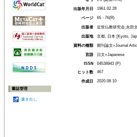
1961.02.28
出版年月日
65 - 76(R)
ページ
出版者
近世仏教研究会;永田
出版地
京都, 日本 [Kyoto, Jap
資料の種類
期刊論文=Journal Artic
言語
日文=Japanese
ISSN
04538943 (P)
467
ヒット数
2020.08.10
作成日
書誌管理
書き出し