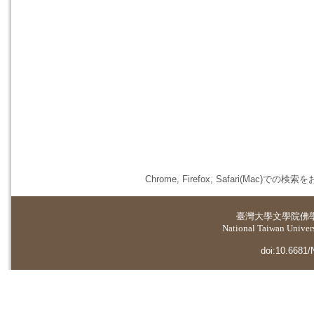
Chrome, Firefox, Safari(
臺灣大學
文學院佛
National Taiwan Universi
doi:10.6681