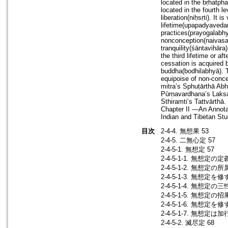
located in the bṛhatpha
located in the fourth l
liberation(niḥsṛti). It 
lifetime(upapadyavedan
practices(prayogalabhy
nonconception(naivasaṃ
tranquility(śāntavihāra)
the third lifetime or a
cessation is acquired 
buddha(bodhilabhyā). T
equipoise of non-conc
mitra’s Sphuṭārthā Ab
Pūrṇavardhana’s Laksa
Sthiramti’s Tattvārthā
Chapter II ―An Annota
Indian and Tibetan Stu
目次
2-4-4. 無想果 53
2-4-5. 二無心定 57
2-4-5-1. 無想定 57
2-4-5-1-1. 無想定の定義
2-4-5-1-2. 無想定の所
2-4-5-1-3. 無想定を
2-4-5-1-4. 無想定の
2-4-5-1-5. 無想定
2-4-5-1-6. 無想定を修
2-4-5-1-7. 無
2-4-5-2. 滅尽定 68