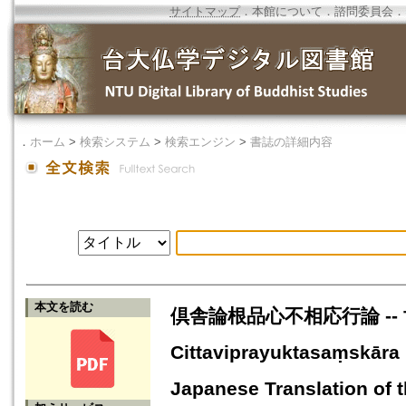
サイトマップ
．
本館について
．
諮問委員会
．
．
ホーム
>
検索システム
>
検索エンジン
>
書誌の詳細内容
本文を読む
倶舎論根品心不相応行論 --
Cittaviprayuktasaṃskāra 
Japanese Translation of