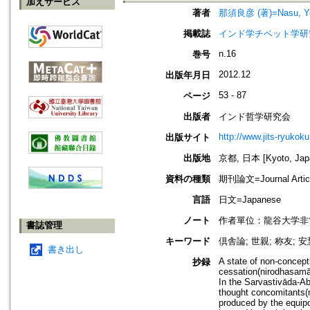
加えサービス
著者
那須良彦 (著)=Nasu, Yos
掲載誌
インド学チベット学研究=Jou
n.16
巻号
2012.12
出版年月日
53 - 87
ページ
出版者
インド哲学研究会
http://www.jits-ryukoku
出版サイト
出版地
京都, 日本 [Kyoto, Jap
資料の種類
期刊論文=Journal Artic
言語
日文=Japanese
ノート
作者單位：龍谷大学非
書誌管理
キーワード
倶舎論; 世親; 称友; 安
書き出し
A state of non-concept
抄録
cessation(nirodhasamāp
In the Sarvastivāda-A
thought concomitants(n
produced by the equipoi