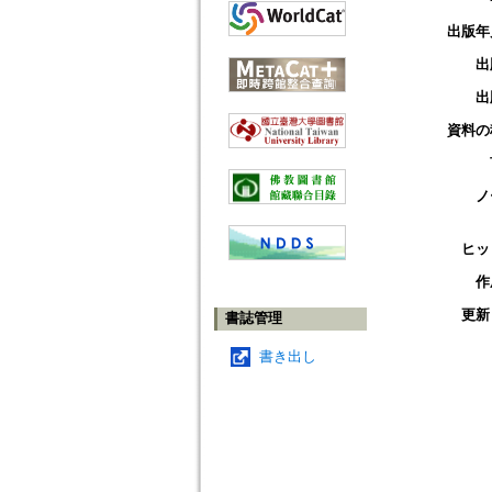
出版年
出
出
資料の
ノ
ヒッ
作
更新
書誌管理
書き出し