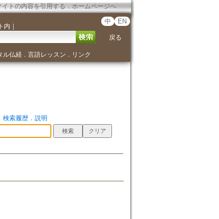
サイトの内容を引用する
．
ホームページへ
中
EN
ト内
｜
戻る
タル仏経
言語レッスン
リンク
．
．
．
検索履歴
．
説明