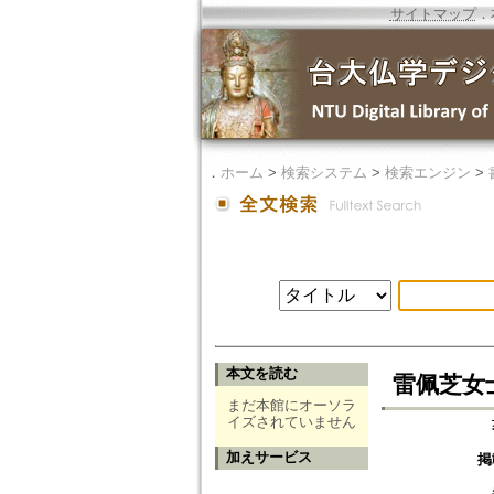
サイトマップ
．
．
ホーム
>
検索システム
>
検索エンジン
>
本文を読む
雷佩芝女
まだ本館にオーソラ
イズされていません
加えサービス
掲