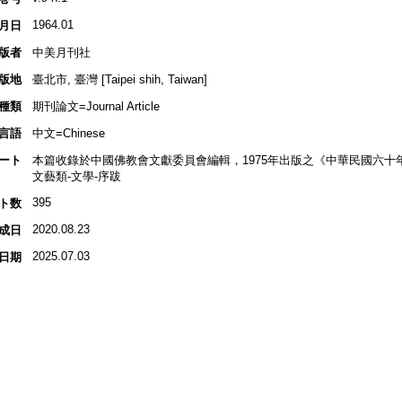
1964.01
月日
版者
中美月刊社
版地
臺北市, 臺灣 [Taipei shih, Taiwan]
種類
期刊論文=Journal Article
言語
中文=Chinese
ート
本篇收錄於中國佛教會文獻委員會編輯，1975年出版之《中華民國六十
文藝類-文學-序跋
395
ト数
2020.08.23
成日
2025.07.03
日期