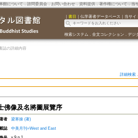
本館について
．
諮問委員会
．
お問い合わせ
．
資料提供
．
著作権について
．
当
｜
書目
｜
仏学著者データベース
｜
当サイ
検索システム
全文コレクション
デジ
．
．
書誌の詳細内容
詳細検索
士佛像及名將圖展覽序
著者
梁寒操 (著)
載誌
中美月刊=West and East
v.9 n.1
巻号