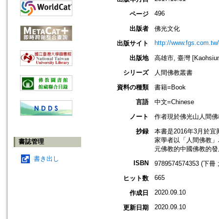
496
ページ
出版者
佛光文化
http://www.fgs.com.tw
出版サイト
出版地
高雄市, 臺灣 [Kaohsiung 
シリーズ
人間佛教叢書
資料の種類
書籍=Book
言語
中文=Chinese
ノート
作者現於佛光山人間佛
抄録
本書是2016年3月
家學者以「人間佛教」
書誌管理
元佛教的中國佛教的發
書き出し
ISBN
9789574574353 (下冊 
665
ヒット数
2020.09.10
作成日
2020.09.10
更新日期