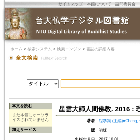
サイトマップ
．
本館について
．
諮問委員会
．
．
ホーム
>
検索システム
>
検索エンジン
>
書誌の詳細内容
本文を読む
星雲大師人間佛教. 2016 :
まだ本館にオーソラ
イズされていません
著者
程恭讓 (主編)=Cheng, Gon
加えサービス
版
初版
2017.10.01
出版年月日