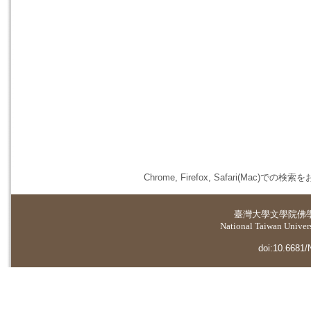
Chrome, Firefox, Safari(
臺灣大學
文學院佛
National Taiwan Universi
doi:10.6681