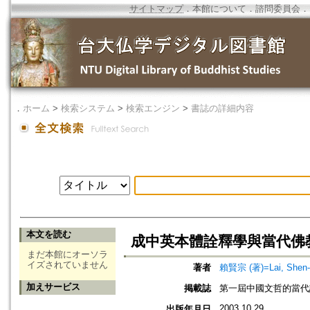
サイトマップ
．
本館について
．
諮問委員会
．
．
ホーム
>
検索システム
>
検索エンジン
>
書誌の詳細内容
本文を読む
成中英本體詮釋學與當代佛
まだ本館にオーソラ
イズされていません
著者
賴賢宗 (著)=Lai, Shen-c
加えサービス
掲載誌
第一屆中國文哲的當代
2003.10.29
出版年月日