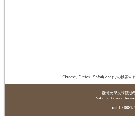
Chrome, Firefox, Safari(
臺灣大學
文學院佛
National Taiwan Universi
doi:10.6681