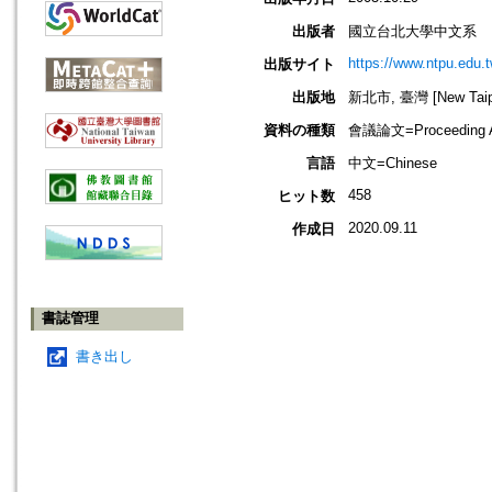
出版者
國立台北大學中文系
https://www.ntpu.edu.t
出版サイト
出版地
新北市, 臺灣 [New Taipei
資料の種類
會議論文=Proceeding Ar
言語
中文=Chinese
458
ヒット数
2020.09.11
作成日
書誌管理
書き出し