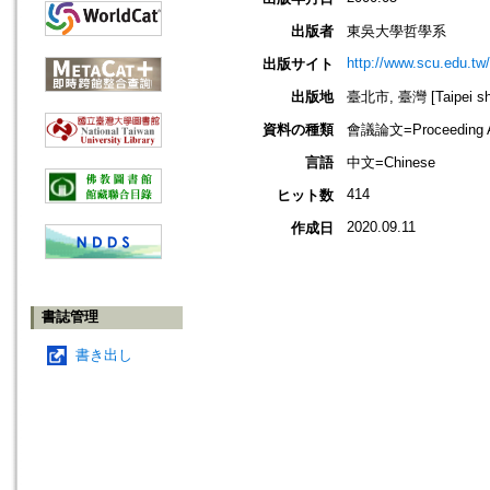
出版者
東吳大學哲學系
http://www.scu.edu.tw/
出版サイト
出版地
臺北市, 臺灣 [Taipei shi
資料の種類
會議論文=Proceeding Ar
言語
中文=Chinese
414
ヒット数
2020.09.11
作成日
書誌管理
書き出し