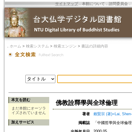
サイトマップ
．
本館について
．
諮問委員会
．
．
ホーム
>
検索システム
>
検索エンジン
>
書誌の詳細内容
本文を読む
佛教詮釋學與全球倫理
まだ本館にオーソラ
イズされていません
著者
賴賢宗 (著)=Lai, Shen-c
加えサービス
掲載誌
「中國哲學與全球倫理
2000.05
出版年月日