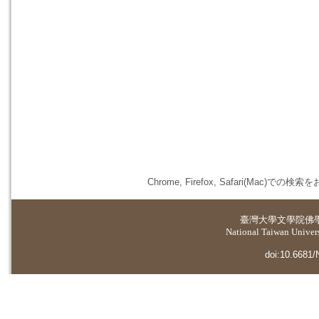
Chrome, Firefox, Safari(
臺灣大學
文學院佛
National Taiwan Universi
doi:10.6681