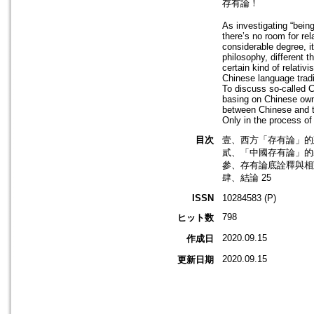
存有論！
As investigating “being
there’s no room for re
considerable degree, i
philosophy, different t
certain kind of relativ
Chinese language tradi
To discuss so-called C
basing on Chinese own t
between Chinese and th
Only in the process of 
目次
壹、西方「存有論」的
貳、「中國存有論」的義
參、存有論底詮釋與相對
肆、結論 25
ISSN
10284583 (P)
798
ヒット数
2020.09.15
作成日
2020.09.15
更新日期