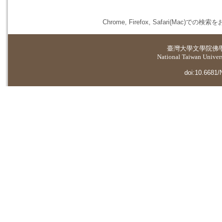
Chrome, Firefox, Safari(
臺灣大學
文學院佛
National Taiwan Universi
doi:10.6681