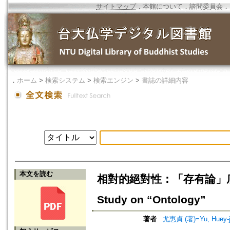
サイトマップ
．
本館について
．
諮問委員会
．
．
ホーム
>
検索システム
>
検索エンジン
>
書誌の詳細内容
本文を読む
相對的絕對性：「存有論」底詮釋比較=
Study on “Ontology”
著者
尤惠貞 (著)=Yu, Huey-je