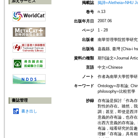
加えサービス
掲載誌
揭諦=Aletheia=NHU Jour
n.13
巻号
2007.06
出版年月日
1 - 28
ページ
出版者
南華管理學院哲學研究
出版地
嘉義縣, 臺灣 [Chia-i hsi
資料の種類
期刊論文=Journal Artic
言語
中文=Chinese
ノート
作者為南華大學哲學研
キーワード
Ontology=存有論; Chi
philosophy=比較哲學
書誌管理
抄録
存有論是探討「作為存有
對性的存在。雖然，我
書き出し
調；甚至，即使是西洋
意義的存有論，也存在
出西方意義的存有論。
有論，端看研究的旨趣
理解「存有論」具有相