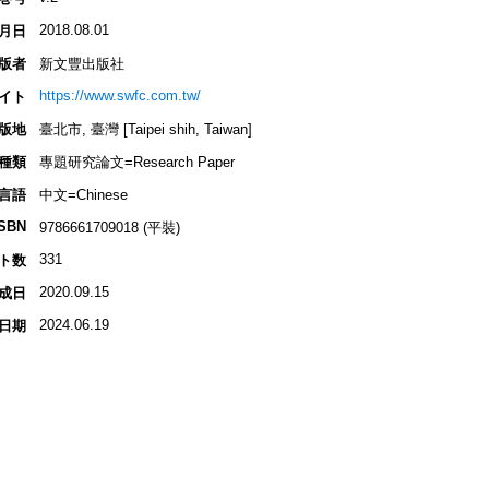
2018.08.01
月日
版者
新文豐出版社
https://www.swfc.com.tw/
イト
版地
臺北市, 臺灣 [Taipei shih, Taiwan]
種類
專題研究論文=Research Paper
言語
中文=Chinese
ISBN
9786661709018 (平裝)
331
ト数
2020.09.15
成日
2024.06.19
日期