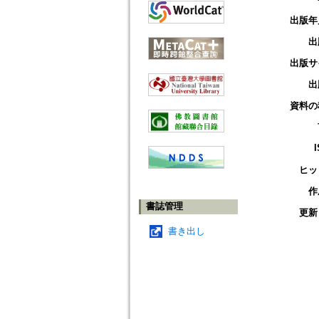
出版年
出
出版サ
出
資料の
ヒッ
作
書誌管理
更新
書き出し