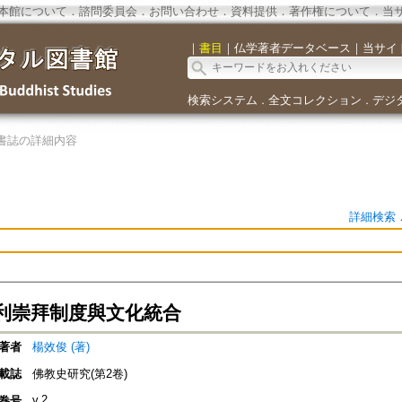
本館について
．
諮問委員会
．
お問い合わせ
．
資料提供
．
著作権について
．
当
｜
書目
｜
仏学著者データベース
｜
当サイ
検索システム
全文コレクション
デジ
．
．
書誌の詳細内容
詳細検索
利崇拜制度與文化統合
著者
楊效俊 (著)
載誌
佛教史研究(第2卷)
v.2
巻号