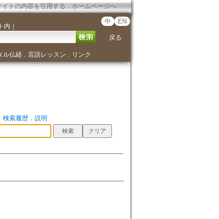
サイトの内容を引用する
．
ホームページへ
中
EN
ト内
｜
戻る
タル仏経
言語レッスン
リンク
．
．
．
検索履歴
．
説明