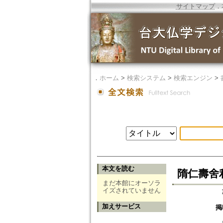
サイトマップ
．
．
ホーム
>
検索システム
>
検索エンジン
>
本文を読む
隋仁壽舍
まだ本館にオーソラ
イズされていません
加えサービス
掲