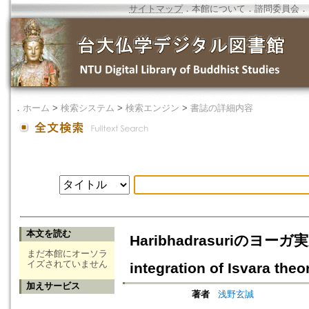
サイトマップ
．
本館について
．
諮問委員会
．
．
ホーム
>
検索システム
>
検索エンジン
>
書誌の詳細内容
本文を読む
Haribhadrasuriの
まだ本館にオーソラ
イズされていません
integration of Isvara the
加えサービス
著者
浅野玄誠