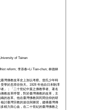
niversity of Tainan
ist reform; 李添春=Li Tian-chun; 林德林
代臺灣佛教改革史上加以考察。曾氏少年時
學於忽滑谷快天。1928 年他自日本駒澤
學者」；「二十世紀中葉之佛教學者、著名
的佛教改革呼聲，對於臺灣佛教的改革，主
組織的改革。他在臺灣佛教與民間信仰的研
，檢討臺灣宗教的迷信與陋習，建構臺灣傳
諸多精力與心血，在二十世紀的臺灣佛教之