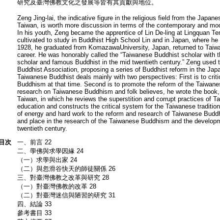
研究及臺灣佛教文化之發展等皆有其貢獻與地位。
Zeng Jing-lai, the indicative figure in the religious field from the Japane
Taiwan, is worth more discussion in terms of the contemporary and mod
In his youth, Zeng became the apprentice of Lin De-ling at Lingquan 
cultivated to study in Buddhist High School Lin and in Japan, where he 
1928, he graduated from KomazawaUniversity, Japan, returned to Taiwa
career. He was honorably called the “Taiwanese Buddhist scholar with t
scholar and famous Buddhist in the mid twentieth century.” Zeng used
Buddhist Association, proposing a series of Buddhist reform in the Japa
Taiwanese Buddhist deals mainly with two perspectives: First is to crit
Buddhism at that time. Second is to promote the reform of the Taiwanese
research on Taiwanese Buddhism and folk believes, he wrote the book, 
Taiwan, in which he reviews the superstition and corrupt practices of Ta
education and constructs the critical system for the Taiwanese traditiona
of energy and hard work to the reform and research of Taiwanese Buddhi
and place in the research of the Taiwanese Buddhism and the developm
twentieth century.
目次
一、前言 22
二、學佛與求學因緣 24
（一）求學與出家 24
（二）與忽滑谷快天的師徒關係 26
三、對臺灣佛教之改革與研究 28
（一）對臺灣佛教的改革 28
（二）對臺灣迷信與陋習的研究 31
四、結論 33
參考書目 33