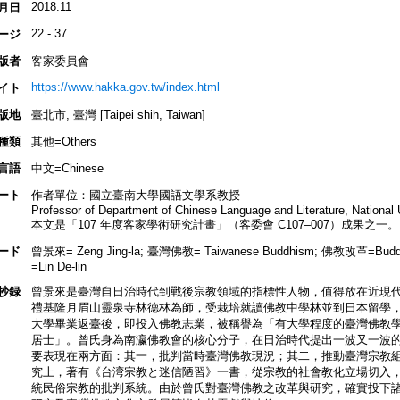
2018.11
月日
22 - 37
ージ
版者
客家委員會
https://www.hakka.gov.tw/index.html
イト
版地
臺北市, 臺灣 [Taipei shih, Taiwan]
種類
其他=Others
言語
中文=Chinese
ート
作者單位：國立臺南大學國語文學系教授
Professor of Department of Chinese Language and Literature, National U
本文是「107 年度客家學術研究計畫」（客委會 C107–007）成果之一。
ード
曾景來= Zeng Jing-la; 臺灣佛教= Taiwanese Buddhism; 佛教改革=Buddh
=Lin De-lin
抄録
曾景來是臺灣自日治時代到戰後宗教領域的指標性人物，值得放在近現
禮基隆月眉山靈泉寺林德林為師，受栽培就讀佛教中學林並到日本留學，受
大學畢業返臺後，即投入佛教志業，被稱譽為「有大學程度的臺灣佛教
居士」。曾氏身為南瀛佛教會的核心分子，在日治時代提出一波又一波
要表現在兩方面：其一，批判當時臺灣佛教現況；其二，推動臺灣宗教
究上，著有《台湾宗教と迷信陋習》一書，從宗教的社會教化立場切入
統民俗宗教的批判系統。由於曾氏對臺灣佛教之改革與研究，確實投下