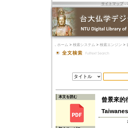
サイトマップ
．
．
ホーム
>
検索システム
>
検索エンジン
>
本文を読む
曾景來的行誼
Taiwane