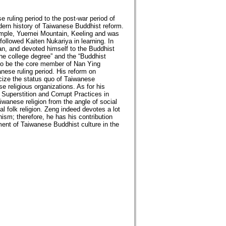
se ruling period to the post-war period of
ern history of Taiwanese Buddhist reform.
Temple, Yuemei Mountain, Keeling and was
followed Kaiten Nukariya in learning. In
n, and devoted himself to the Buddhist
he college degree” and the “Buddhist
 to be the core member of Nan Ying
nese ruling period. His reform on
icize the status quo of Taiwanese
 religious organizations. As for his
Superstition and Corrupt Practices in
iwanese religion from the angle of social
l folk religion. Zeng indeed devotes a lot
sm; therefore, he has his contribution
ent of Taiwanese Buddhist culture in the