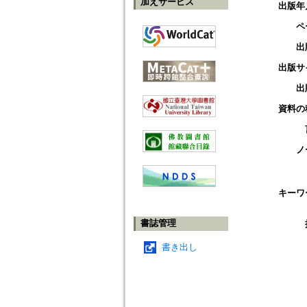
加えサービス
出版年
ペ
出
出版サ
出
資料の
ノ
キーワ
書誌管理
書き出し