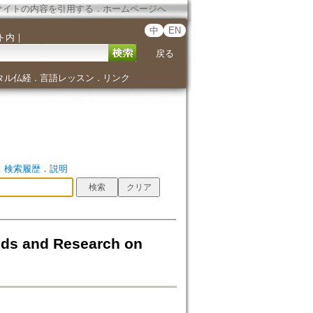
サイトの内容を引用する
．
ホームページへ
中
EN
ト内
｜
戻る
タル仏経
言語レッスン
リンク
．
．
．
検索履歴
．
説明
and Research on