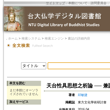
サイトマップ
．
本館について
．
諮問委員会
．
．
ホーム
>
検索システム
>
検索エンジン
>
書誌の詳細内容
本文を読む
天台性具思想之析論 ── 
まだ本館にオーソラ
イズされていません
著者
邱敏捷
加えサービス
掲載誌
東方文化學術研討會
2016.04
出版年月日