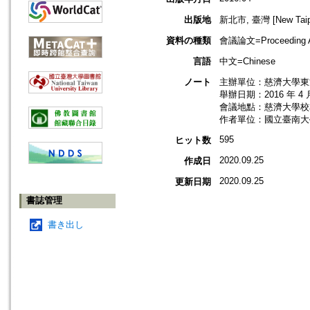
出版地
新北市, 臺灣 [New Taipei
資料の種類
會議論文=Proceeding Ar
言語
中文=Chinese
ノート
主辦單位：慈濟大學東
舉辦日期：2016 年 4 
會議地點：慈濟大學校
作者單位：國立臺南大
595
ヒット数
2020.09.25
作成日
2020.09.25
更新日期
書誌管理
書き出し