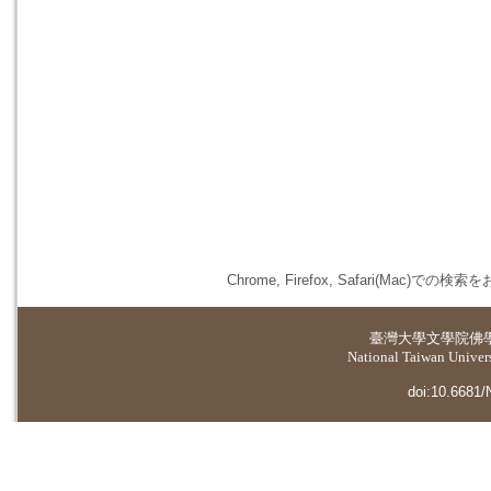
Chrome, Firefox, Safari(
臺灣大學
文學院佛
National Taiwan Universi
doi:10.6681