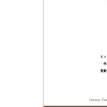
ヒッ
作
更新
Chrome,