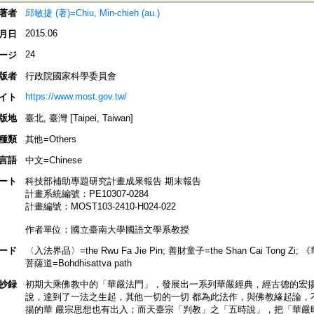
著者
邱敏捷 (著)=Chiu, Min-chieh (au.)
2015.06
月日
24
ージ
版者
行政院國家科學委員會
https://www.most.gov.tw/
イト
版地
臺北, 臺灣 [Taipei, Taiwan]
種類
其他=Others
言語
中文=Chinese
ート
科技部補助專題研究計畫成果報告 期末報告
計畫系統編號：PE10307-0284
計畫編號：MOST103-2410-H024-022
作者單位：國立臺南大學國語文學系教授
ード
〈入法界品〉=the Rwu Fa Jie Pin; 善財童子=the Shan Cai Tong Zi; 《
菩薩道=Bohdhisattva path
抄録
初期大乘佛教中的「華嚴法門」，發展出一系列華嚴經典，經古德的宏揚
說，達到了一法之生起，其他一切的一切 都為此法作，與佛教緣起論，
揚的華 嚴宗思想也有出入；而天臺宗「判教」之「五時說」，把「華嚴