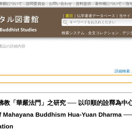
本館について
．
諮問委員会
．
お問い合わせ
．
資料提供
．
著作権について
．
当
｜
書目
｜
仏学著者データベース
｜
当サイ
検索システム
全文コレクション
デジ
．
．
書誌の詳細内容
詳細検索
教「華嚴法門」之研究 ── 以印順的詮釋為中心=A Stu
f Mahayana Buddhism Hua-Yuan Dharma ── 
ation