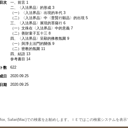
目次
一、前言 1
二、〈入法界品〉的形成 3
（一）〈入法界品〉出現的年代 3
（二）〈入法界品〉中〈普賢行願品〉的出現 5
三、〈入法界品〉展現的菩薩行 6
（一）文殊在〈入法界品〉中的意義 7
（二）善財童子五十三 8
四、〈入法界品〉呈顯的佛教氛圍 9
（一）與淨土法門的關係 9
（二）密教的氛圍 11
四、結語 13
參考書目 14
622
ト数
2020.09.25
成日
2020.09.25
日期
 Firefox, Safari(Mac)での検索をお勧めします。ＩＥではこの検索システムを