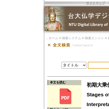
サイトマップ
．
．
ホーム
>
検索システム
>
検索エンジン
>
本文を読む
初期大乘佛
Stages o
Interpret