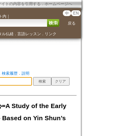
サイトの内容を引用する
．
ホームページへ
中
EN
ト内
｜
戻る
タル仏経
言語レッスン
リンク
．
．
．
検索履歴
．
説明
dy of the Early
Based on Yin Shun’s