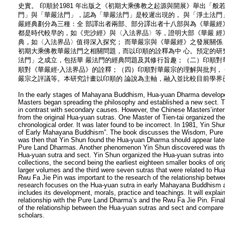
史實。 印順於1981 年出版之《初期大乘佛教之起源與開展》舉出「般
門」與「華嚴法門」，認為「華嚴法門」是較遲出現的， 與「淨土法門
嚴經典劃分為三種：全 部譯出者兩部、部分譯出者十八部與為《華嚴經
都是時代較早的，如《兜沙經》與〈入法界品〉等，證明大部《華嚴 經
典，如〈入法界品〉值得深入探究； 而華嚴宗與《華嚴經》之發展關係
初期大乘佛教華嚴法門之相關問題，而以印順的詮釋為中 心。預定的研
法門」之成立，包括華 嚴法門的經典問題及其修行旨趣；（二）印順對
順對《華嚴經‧入法界品》的詮釋；（四）印順對華嚴宗的理解與批判，
嚴宗之評議等。本研究計畫以印順的 論說為主軸，融入並比較目前學界
In the early stages of Mahayana Buddhism, Hua-yuan Dharma developed
Masters began spreading the philosophy and established a new sect. T
in contrast with secondary causes. However, the Chinese Masters’interp
from the original Hua-yuan sutras. One Master of Tien-tai organized the
chronological order. It was later found to be incorrect. In 1981, Yin S
of Early Mahayana Buddhism”. The book discusses the Wisdom, Pure 
was then that Yin Shun found the Hua-yuan Dharma should appear late
Pure Land Dharmas. Another phenomenon Yin Shun discovered was the 
Hua-yuan sutra and sect. Yin Shun organized the Hua-yuan sutras into t
collections, the second being the earliest eighteen smaller books of ori
larger volumes and the third were seven sutras that were related to Hua
Rwu Fa Jie Pin was important to the research of the relationship betw
research focuses on the Hua-yuan sutra in early Mahayana Buddhism an
includes its development, morals, practice and teachings. It will explain
relationship with the Pure Land Dharma’s and the Rwu Fa Jie Pin. Finally
of the relationship between the Hua-yuan sutras and sect and compare i
scholars.