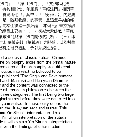
若法門」、「淨 土法門」、「文殊師利法
」有其相關性。印順將「華嚴法門」相關華
》眷屬者七部。其中，「部分譯 出」的經典
》是「隨類收經」的事實，且這些早期的經
，同樣值得進一步細論。 本研究計畫擬探討
究綱目主要有：（一）初期大乘佛教「華嚴
華嚴法門與淨土法門關係的剖析； （三）印
 包括華嚴宗與《華嚴經》之關係，以及對華
已有之研究觀點，予以系統性探討。
 a series of classic sutras. Chinese
he philosophy arose from the primal nature
retation of the philosophy was different
 sutras into what he believed to be
hun published “The Origin and Development
Land, Manjusri and Hua-yuan Dharmas. It
r and the content was connected to the
difference in philosophies between the
hree categories. The first being two large
ginal sutras before they were compiled into
-yuan sutras. In these early sutras the
een the Hua-yuan sect and sutras. This
d Yin Shun’s interpretation. This
 Yin Shun interpretation of the sutra’s
 it will explain Yin Shun’s interpretation
t with the findings of other modern