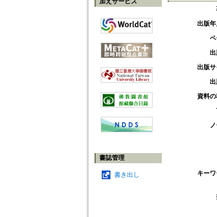
加えサービス
出版年
ペ
出
出版サ
出
資料の
ノ
書誌管理
キーワ
書き出し