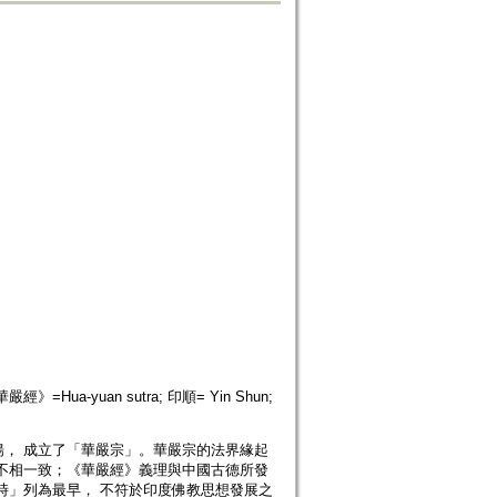
華嚴經》=Hua-yuan sutra; 印順= Yin Shun;
， 成立了「華嚴宗」。華嚴宗的法界緣起
不相一致；《華嚴經》義理與中國古德所發
時」列為最早， 不符於印度佛教思想發展之