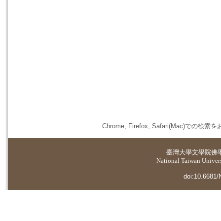
Chrome, Firefox, Safari(
臺灣大學
文學院佛
National Taiwan Universi
doi:10.6681