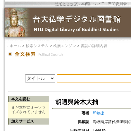
サイトマップ
．
本館について
．
諮問委員会
．
．
ホーム
>
検索システム
>
検索エンジン
>
書誌の詳細内容
本文を読む
胡適與鈴木大拙
まだ本館にオーソラ
イズされていません
著者
邱敏捷
加えサービス
掲載誌
海峽兩岸當代禪學學術
1999.05
出版年月日