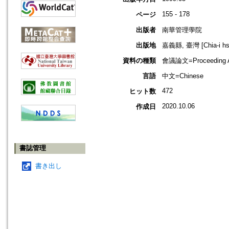
155 - 178
ページ
出版者
南華管理學院
出版地
嘉義縣, 臺灣 [Chia-i hsi
資料の種類
會議論文=Proceeding Ar
言語
中文=Chinese
472
ヒット数
2020.10.06
作成日
書誌管理
書き出し