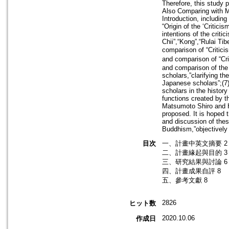
Therefore, this study
Also Comparing with M
Introduction, includin
“Origin of the ‘Criti
intentions of the crit
Chii”,“Kong”,“Rulai Ti
comparison of “Critic
and comparison of “Cr
and comparison of the
scholars,”clarifying t
Japanese scholars”;(7
scholars in the histor
functions created by t
Matsumoto Shiro and H
proposed. It is hoped 
and discussion of thes
Buddhism,”objectively 
目次
一、計畫中英文摘要 2
二、計畫緣起與目的 3
三、研究結果與討論 6
四、計畫成果自評 8
五、參考文獻 8
2826
ヒット数
2020.10.06
作成日