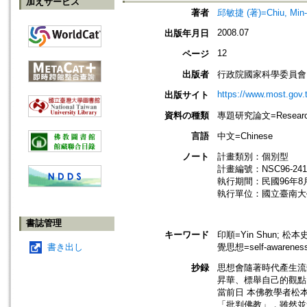
加えサービス
著者
邱敏捷 (著)=Chiu, Min-c
2008.07
出版年月日
12
ページ
出版者
行政院國家科學委員會
https://www.most.gov.
出版サイト
資料の種類
專題研究論文=Research
言語
中文=Chinese
ノート
計畫類別：個別型
計畫編號：NSC96-2411-
執行期間：民國96年8月
執行單位：國立臺南大
書誌管理
キーワード
印順=Yin Shun; 松本史朗
書き出し
覺思想=self-awareness 
抄録
思想會隨著時代產生流
昇華、標舉自己的觀點，
當前日 本佛教學者松本
「批判佛教」，雖然並