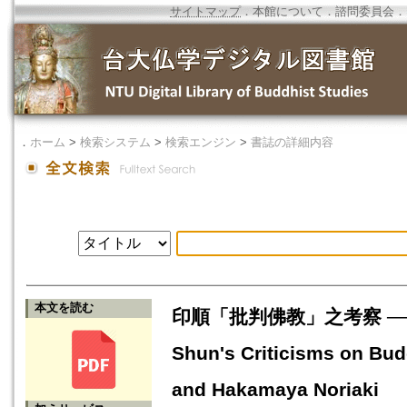
サイトマップ
．
本館について
．
諮問委員会
．
．
ホーム
>
検索システム
>
検索エンジン
>
書誌の詳細内容
本文を読む
印順「批判佛教」之考察 ── 
Shun's Criticisms on Bu
and Hakamaya Noriaki