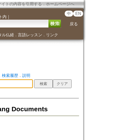
サイトの内容を引用する
．
ホームページへ
中
EN
ト内
｜
戻る
タル仏経
言語レッスン
リンク
．
．
．
検索履歴
．
説明
ng Documents