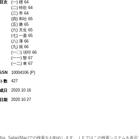
目次
(一) 標 64
(二) 特肚 64
(三) 帝 64
(四) 和社 65
(五) 勝 65
(六) 天生 65
(七) 一蓋 65
(八) 薄 66
(九) 就 66
(一〇) 項印 66
(一一) 豎 67
(一二) 車 67
ISSN
10004106 (P)
427
ト数
2020.10.16
成日
2020.10.27
日期
 Firefox, Safari(Mac)での検索をお勧めします。ＩＥではこの検索システムを