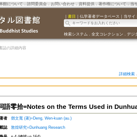
本館について
．
諮問委員会
．
お問い合わせ
．
資料提供
．
著作権について
．
当
｜
書目
｜
仏学著者データベース
｜
当サイ
検索システム
全文コレクション
デジ
．
．
書誌の詳細内容
詳細検索
拾=Notes on the Terms Used in Dunhua
著者
鄧文寬 (著)=Deng, Wen-kuan (au.)
載誌
敦煌研究=Dunhuang Research
巻号
n.4 (總號=n.164)