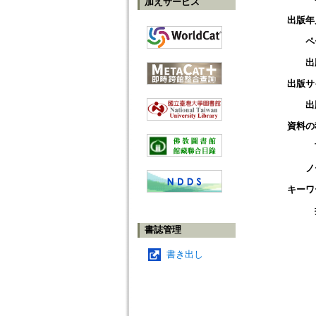
加えサービス
出版年
ペ
出
出版サ
出
資料の
ノ
キーワ
書誌管理
書き出し