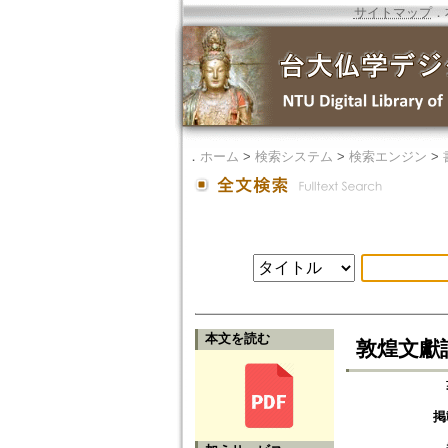
サイトマップ
．
．
ホーム
>
検索システム
>
検索エンジン
>
本文を読む
敦煌文獻詞語零
掲