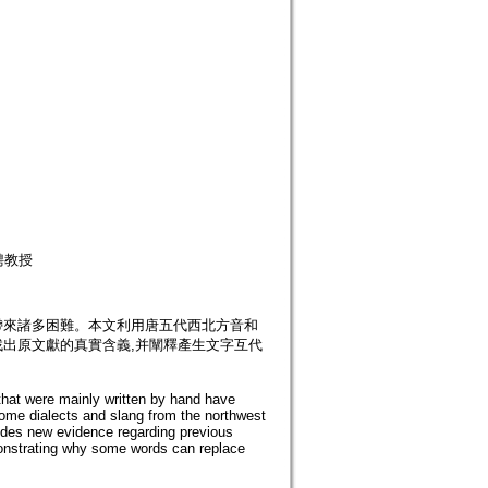
聘教授
帶來諸多困難。本文利用唐五代西北方音和
找出原文獻的真實含義,并闡釋產生文字互代
hat were mainly written by hand have
 some dialects and slang from the northwest
vides new evidence regarding previous
emonstrating why some words can replace