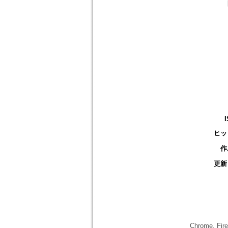
ヒッ
作
更新
Chrome,