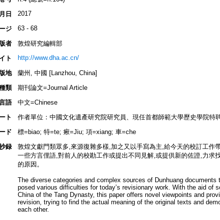
2017
月日
63 - 68
ージ
版者
敦煌研究編輯部
http://www.dha.ac.cn/
イト
版地
蘭州, 中國 [Lanzhou, China]
種類
期刊論文=Journal Article
言語
中文=Chinese
ート
作者單位：中國文化遺產研究院研究員、現任首都師範大學歷史學院特
ード
標=biao; 特=te; 㾭=Jiu; 項=xiang; 車=che
抄録
敦煌文獻門類眾多,來源復雜多樣,加之又以手寫為主,給今天的校訂工作
一些方言俚語,對前人的校勘工作或提出不同見解,或提供新的佐證,力求
的原因。
The diverse categories and complex sources of Dunhuang documents t
posed various difficulties for today’s revisionary work. With the aid of
China of the Tang Dynasty, this paper offers novel viewpoints and pro
revision, trying to find the actual meaning of the original texts and d
each other.