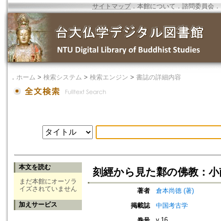
サイトマップ
．
本館について
．
諮問委員会
．
．
ホーム
>
検索システム
>
検索エンジン
>
書誌の詳細内容
本文を読む
刻經から見た鄴の佛教：小
まだ本館にオーソラ
イズされていません
著者
倉本尚德 (著)
加えサービス
掲載誌
中国考古学
v.16
巻号