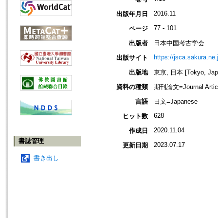
2016.11
出版年月日
77 - 101
ページ
出版者
日本中国考古学会
https://jsca.sakura.ne.
出版サイト
出版地
東京, 日本 [Tokyo, Jap
資料の種類
期刊論文=Journal Artic
言語
日文=Japanese
628
ヒット数
2020.11.04
作成日
書誌管理
2023.07.17
更新日期
書き出し