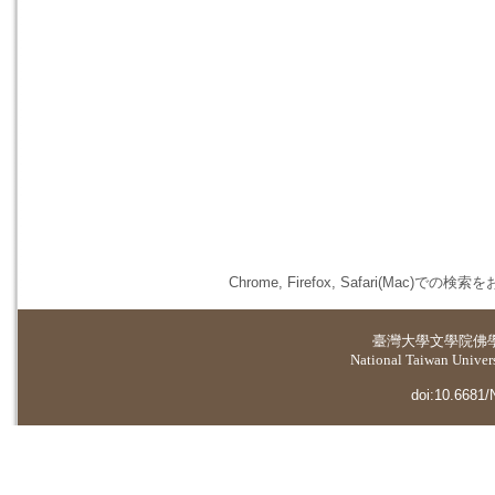
Chrome, Firefox, Safari(
臺灣大學
文學院佛
National Taiwan Universi
doi:10.6681