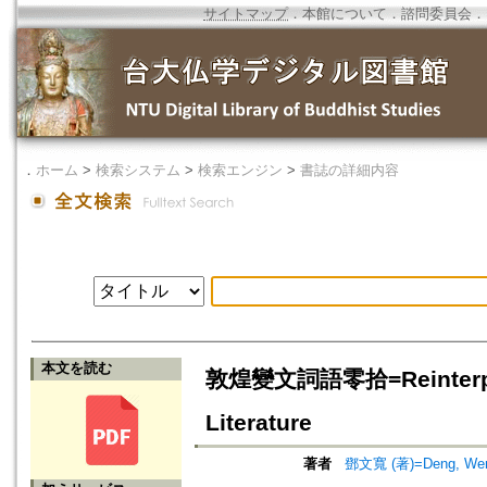
サイトマップ
．
本館について
．
諮問委員会
．
．
ホーム
>
検索システム
>
検索エンジン
>
書誌の詳細内容
本文を読む
敦煌變文詞語零拾=Reinterpret
Literature
著者
鄧文寬 (著)=Deng, Wen-