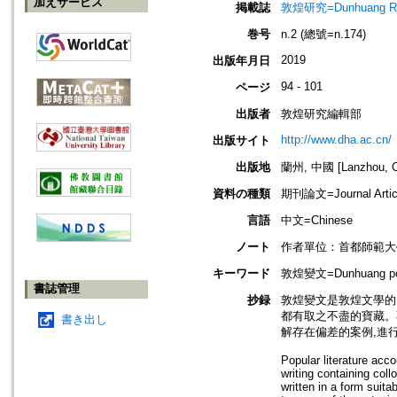
加えサービス
掲載誌
敦煌研究=Dunhuang Re
巻号
n.2 (總號=n.174)
2019
出版年月日
94 - 101
ページ
出版者
敦煌研究編輯部
http://www.dha.ac.cn/
出版サイト
出版地
蘭州, 中國 [Lanzhou, C
資料の種類
期刊論文=Journal Artic
言語
中文=Chinese
ノート
作者單位：首都師範大
キーワード
敦煌變文=Dunhuang popul
書誌管理
抄録
敦煌變文是敦煌文學的
都有取之不盡的寶藏。
書き出し
解存在偏差的案例,進
Popular literature acc
writing containing col
written in a form suit