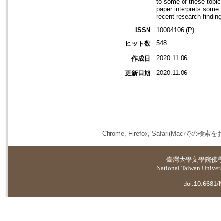
to some of these topics
paper interprets some 
recent research findin
ISSN
10004106 (P)
548
ヒット数
2020.11.06
作成日
2020.11.06
更新日期
Chrome, Firefox, Safari(
臺灣大學
文學院佛
National Taiwan Universi
doi:10.6681