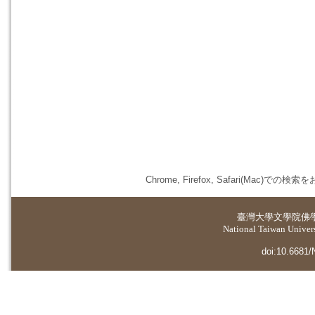
Chrome, Firefox, Safari(
臺灣大學
文學院佛
National Taiwan Universi
doi:10.6681