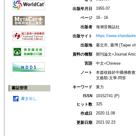
1955.07
出版年月日
16 - 16
ページ
出版者
海潮音雜誌社
https://www.shandaote
出版サイト
出版地
臺北市, 臺灣 [Taipei shi
資料の種類
期刊論文=Journal Artic
言語
中文=Chinese
ノート
本篇收錄於中國佛教會
文藝類-文學-問答
キーワード
業力
書誌管理
ISSN
10152741 (P)
書き出し
325
ヒット数
2020.11.08
作成日
2021.02.23
更新日期