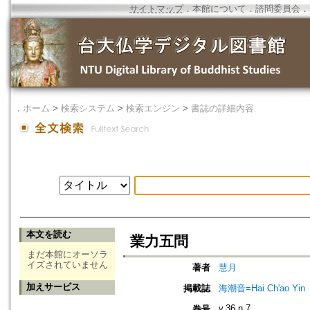
サイトマップ
．
本館について
．
諮問委員会
．
．
ホーム
>
検索システム
>
検索エンジン
>
書誌の詳細内容
本文を読む
業力五問
まだ本館にオーソラ
イズされていません
著者
慧月
加えサービス
掲載誌
海潮音=Hai Ch'ao Yin
v.36 n.7
巻号