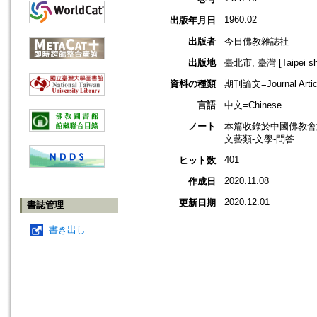
1960.02
出版年月日
出版者
今日佛教雜誌社
出版地
臺北市, 臺灣 [Taipei shi
資料の種類
期刊論文=Journal Artic
言語
中文=Chinese
ノート
本篇收錄於中國佛教會
文藝類-文學-問答
401
ヒット数
2020.11.08
作成日
2020.12.01
更新日期
書誌管理
書き出し