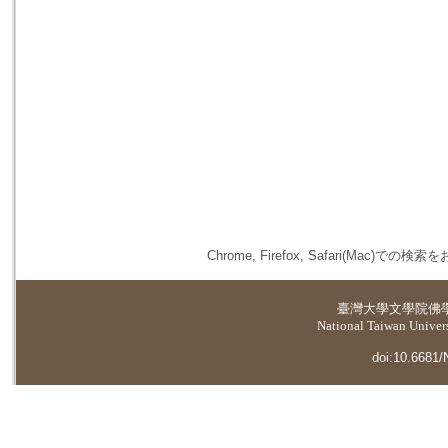
Chrome, Firefox, Safari(
臺灣大學
文學院佛
National Taiwan Universi
doi:10.6681