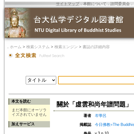
サイトマップ
．
本館について
．
諮問委員会
．
．
ホーム
>
検索システム
>
検索エンジン
>
書誌の詳細内容
本文を読む
關於「虛雲和尚年譜問題」
まだ本館にオーソラ
イズされていません
著者
岑學呂
加えサービス
掲載誌
今日佛教=The Buddhis
v.3 n.10
巻号