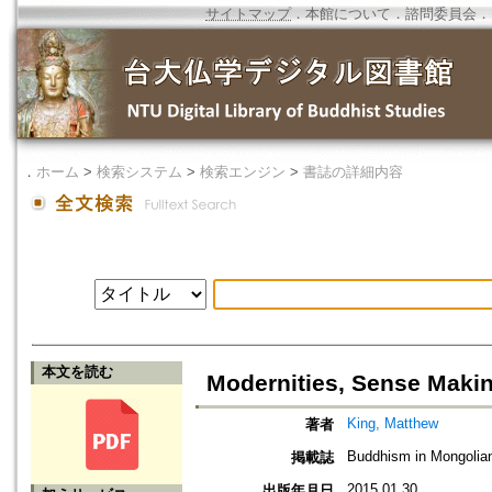
サイトマップ
．
本館について
．
諮問委員会
．
．
ホーム
>
検索システム
>
検索エンジン
>
書誌の詳細内容
本文を読む
Modernities, Sense Makin
King, Matthew
著者
Buddhism in Mongolian 
掲載誌
2015.01.30
出版年月日