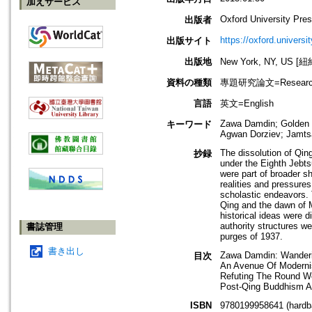
加えサービス
Oxford University Pre
出版者
https://oxford.univers
出版サイト
出版地
New York, NY, US 
資料の種類
專題研究論文=Research
言語
英文=English
Zawa Damdin; Golden B
キーワード
Agwan Dorziev; Jamts
The dissolution of Qin
抄録
under the Eighth Jebts
were part of broader sh
realities and pressures
scholastic endeavors. 
Qing and the dawn of Mo
historical ideas were 
authority structures w
書誌管理
purges of 1937.
書き出し
Zawa Damdin: Wanderi
目次
An Avenue Of Modernis
Refuting The Round W
Post-Qing Buddhism A
ISBN
9780199958641 (hardb