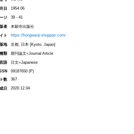
1954.06
月日
39 - 41
ージ
版者
本願寺出版社
https://hongwanji-shuppan.com/
イト
版地
京都, 日本 [Kyoto, Japan]
種類
期刊論文=Journal Article
言語
日文=Japanese
ISSN
09187650 (P)
367
ト数
2020.12.04
成日