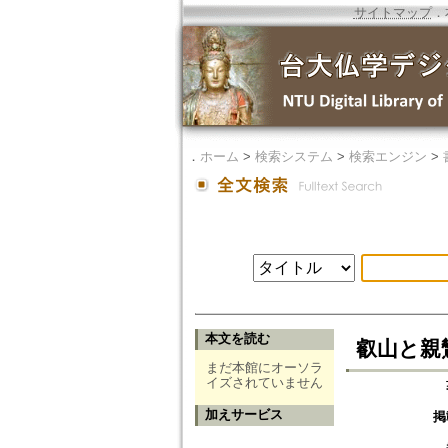
サイトマップ
．
．
ホーム
>
検索システム
>
検索エンジン
>
本文を読む
叡山と親
まだ本館にオーソラ
イズされていません
加えサービス
掲