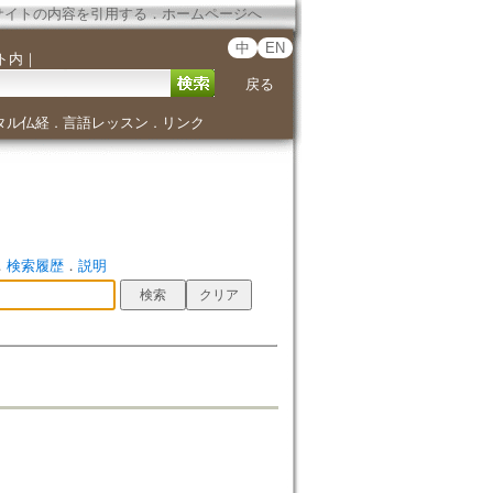
サイトの内容を引用する
．
ホームページへ
中
EN
ト内
｜
戻る
タル仏経
言語レッスン
リンク
．
．
．
検索履歴
．
説明