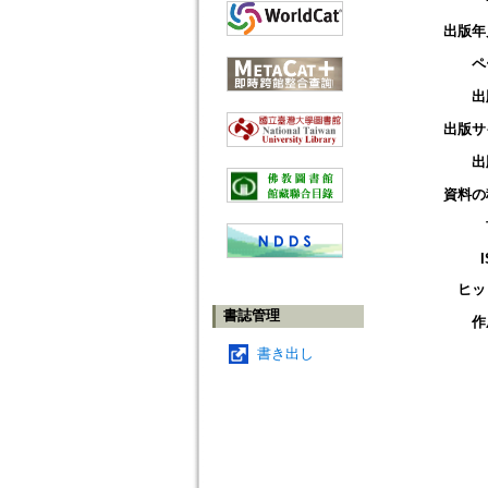
出版年
ペ
出
出版サ
出
資料の
ヒッ
書誌管理
作
書き出し