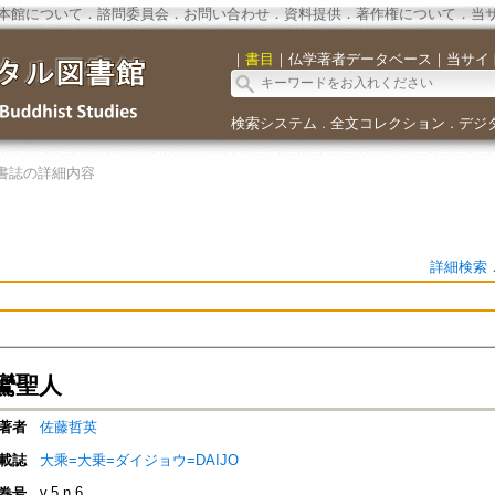
本館について
．
諮問委員会
．
お問い合わせ
．
資料提供
．
著作権について
．
当
｜
書目
｜
仏学著者データベース
｜
当サイ
検索システム
全文コレクション
デジ
．
．
書誌の詳細内容
詳細検索
鸞聖人
著者
佐藤哲英
載誌
大乘=大乗=ダイジョウ=DAIJO
v.5 n.6
巻号