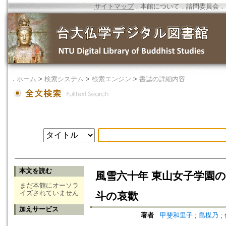
サイトマップ
．
本館について
．
諮問委員会
．
．
ホーム
>
検索システム
>
検索エンジン
>
書誌の詳細内容
本文を読む
風雪六十年 東山女子学園
まだ本館にオーソラ
イズされていません
斗の哀歡
加えサービス
著者
甲斐和里子
;
島楳乃
;