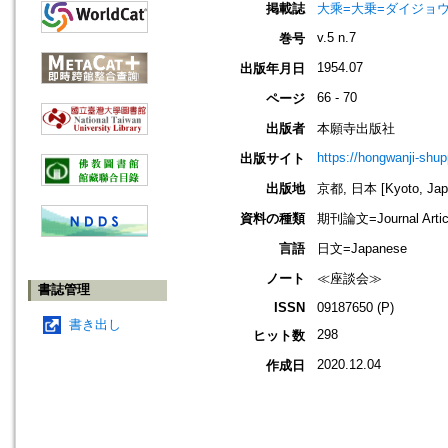
掲載誌
大乘=大乗=ダイジョウ=
v.5 n.7
巻号
1954.07
出版年月日
66 - 70
ページ
出版者
本願寺出版社
https://hongwanji-shu
出版サイト
出版地
京都, 日本 [Kyoto, Jap
資料の種類
期刊論文=Journal Artic
言語
日文=Japanese
ノート
≪座談会≫
書誌管理
ISSN
09187650 (P)
書き出し
298
ヒット数
2020.12.04
作成日