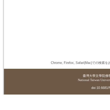
Chrome, Firefox, Safari(
臺灣大學
文學院佛
National Taiwan Universi
doi:10.6681