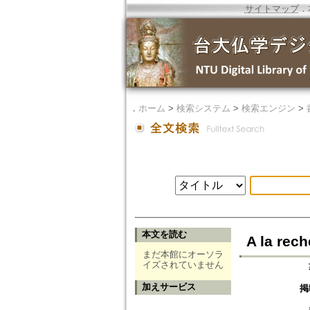
サイトマップ
．
．
ホーム
>
検索システム
>
検索エンジン
>
本文を読む
A la rech
まだ本館にオーソラ
イズされていません
加えサービス
掲