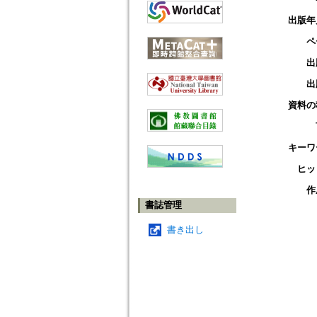
出版年
ペ
出
出
資料の
キーワ
ヒッ
作
書誌管理
書き出し