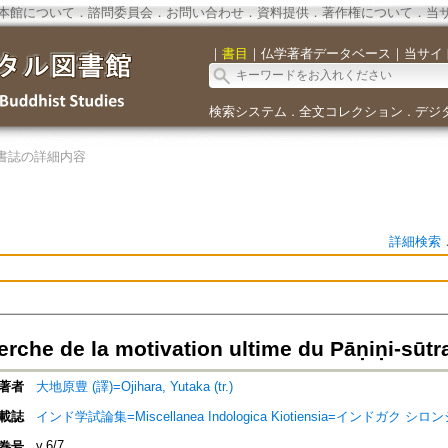
本館について
．
諮問委員会
．
お問い合わせ
．
資料提供
．
著作権について
．
当
｜
書目
｜
仏学著者データベース
｜
当サイ
検索システム
全文コレクション
デジ
．
．
書誌の詳細内容
詳細検索
erche de la motivation ultime du Pāṇiṇi-sūtr
著者
大地原豊 (譯)=Ojihara, Yutaka (tr.)
載誌
インド学試論集=Miscellanea Indologica Kiotiensia=インドガク シ
v.6/7
巻号