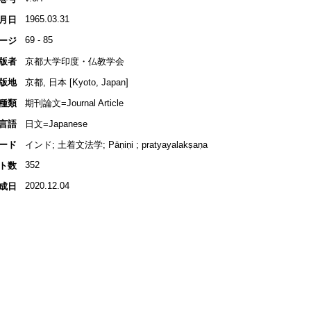
1965.03.31
月日
69 - 85
ージ
版者
京都大学印度・仏教学会
版地
京都, 日本 [Kyoto, Japan]
種類
期刊論文=Journal Article
言語
日文=Japanese
ード
インド; 土着文法学; Pāṇiṇi ; pratyayalakṣaṇa
352
ト数
2020.12.04
成日