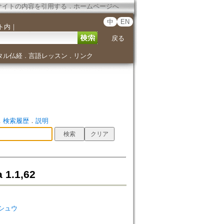
サイトの内容を引用する
．
ホームページへ
中
EN
ト内
｜
戻る
タル仏経
言語レッスン
リンク
．
．
．
検索履歴
．
説明
a 1.1,62
ロンシュウ