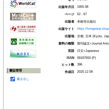
1955.08
出版年月日
62 - 67
ページ
出版者
本願寺出版社
https://hongwanji-shu
出版サイト
出版地
京都, 日本 [Kyoto, Jap
資料の種類
期刊論文=Journal Artic
言語
日文=Japanese
ISSN
09187650 (P)
396
ヒット数
書誌管理
2020.12.09
作成日
書き出し