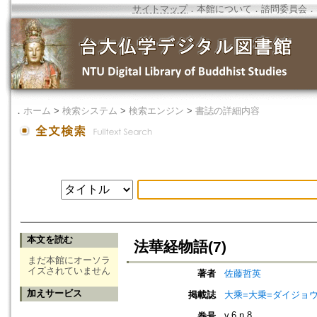
サイトマップ
．
本館について
．
諮問委員会
．
．
ホーム
>
検索システム
>
検索エンジン
>
書誌の詳細内容
本文を読む
法華経物語(7)
まだ本館にオーソラ
イズされていません
著者
佐藤哲英
加えサービス
掲載誌
大乘=大乗=ダイジョウ=
v.6 n.8
巻号