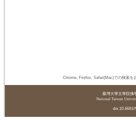
Chrome, Firefox, Safari(
臺灣大學
文學院佛
National Taiwan Universi
doi:10.6681