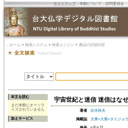
サイトマップ
．
本館について
．
諮問委員会
．
．
ホーム
>
検索システム
>
検索エンジン
>
書誌の詳細内容
本文を読む
宇宙世紀と迷信 迷信はな
まだ本館にオーソラ
イズされていません
著者
佐木秋夫
加えサービス
掲載誌
大乘=大乗=ダイジョウ=
v.8 n.11
巻号