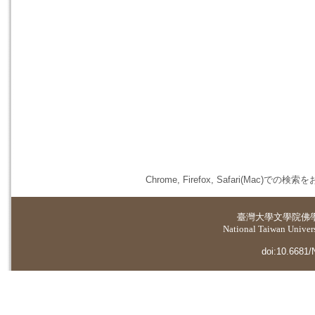
Chrome, Firefox, Safari(
臺灣大學
文學院佛
National Taiwan Universi
doi:10.6681