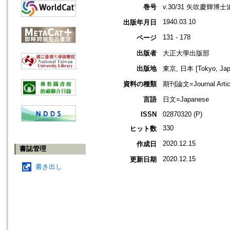
巻号
v.30/31 矢吹慶輝博
1940.03.10
出版年月日
131 - 178
ページ
出版者
大正大學出版部
出版地
東京, 日本 [Tokyo, Jap
資料の種類
期刊論文=Journal Artic
言語
日文=Japanese
ISSN
02870320 (P)
330
ヒット数
2020.12.15
作成日
書誌管理
2020.12.15
更新日期
書き出し