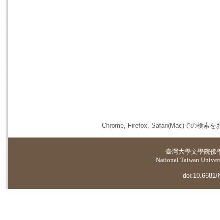
Chrome, Firefox, Safari(
臺灣大學
文學院佛
National Taiwan Universi
doi:10.6681