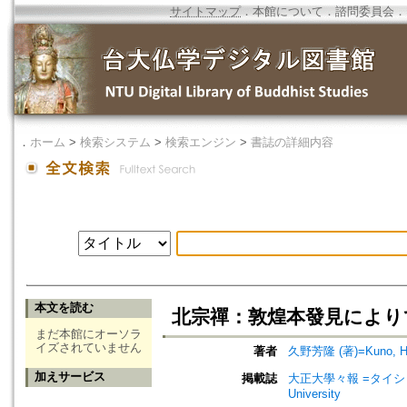
サイトマップ
．
本館について
．
諮問委員会
．
．
ホーム
>
検索システム
>
検索エンジン
>
書誌の詳細内容
本文を読む
北宗禪：敦煌本發見により
まだ本館にオーソラ
イズされていません
著者
久野芳隆 (著)=Kuno, Hor
加えサービス
掲載誌
大正大學々報 =タイショウ
University