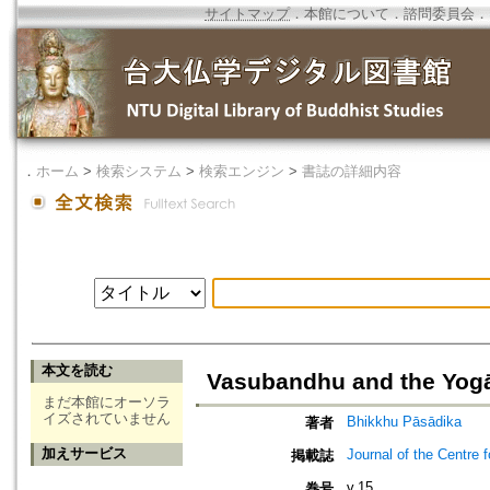
サイトマップ
．
本館について
．
諮問委員会
．
．
ホーム
>
検索システム
>
検索エンジン
>
書誌の詳細内容
本文を読む
Vasubandhu and the Yog
まだ本館にオーソラ
イズされていません
Bhikkhu Pāsādika
著者
加えサービス
Journal of the Centre 
掲載誌
v.15
巻号