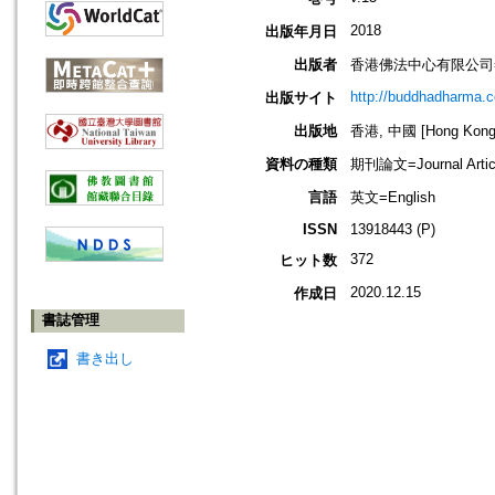
2018
出版年月日
出版者
香港佛法中心有限公司=Buddh
http://buddhadharma.c
出版サイト
出版地
香港, 中國 [Hong Kong,
資料の種類
期刊論文=Journal Artic
言語
英文=English
ISSN
13918443 (P)
372
ヒット数
2020.12.15
作成日
書誌管理
書き出し