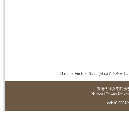
Chrome, Firefox, Safari(
臺灣大學
文學院佛
National Taiwan Universi
doi:10.6681