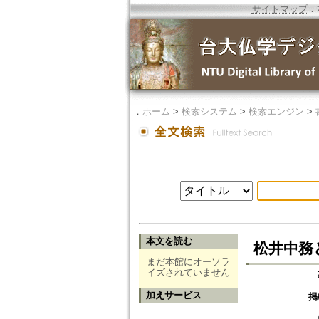
サイトマップ
．
．
ホーム
>
検索システム
>
検索エンジン
>
本文を読む
松井中務
まだ本館にオーソラ
イズされていません
加えサービス
掲