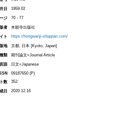
1959.02
月日
70 - 77
ージ
版者
本願寺出版社
https://hongwanji-shuppan.com/
イト
版地
京都, 日本 [Kyoto, Japan]
種類
期刊論文=Journal Article
言語
日文=Japanese
ISSN
09187650 (P)
352
ト数
2020.12.16
成日