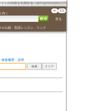
サイトの内容を引用する
．
ホームページへ
中
EN
ト内
｜
戻る
タル仏経
言語レッスン
リンク
．
．
．
検索履歴
．
説明