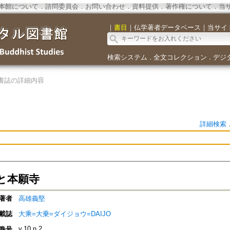
本館について
．
諮問委員会
．
お問い合わせ
．
資料提供
．
著作権について
．
当
｜
書目
｜
仏学著者データベース
｜
当サイ
検索システム
全文コレクション
デジ
．
．
書誌の詳細内容
詳細検索
と本願寺
著者
高雄義堅
載誌
大乘=大乗=ダイジョウ=DAIJO
v.10 n.2
巻号