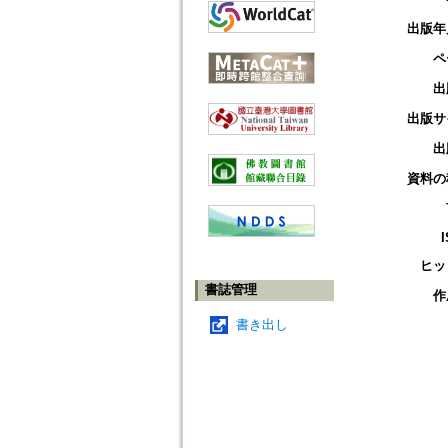
出版年
ペ
出
出版サ
出
資料の
ヒッ
書誌管理
作
書き出し