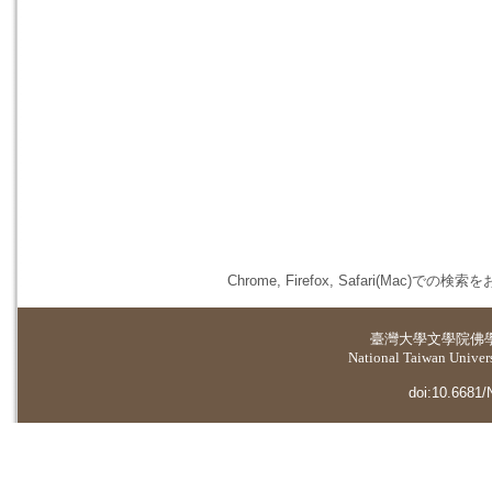
Chrome, Firefox, Safari(
臺灣大學
文學院佛
National Taiwan Universi
doi:10.6681