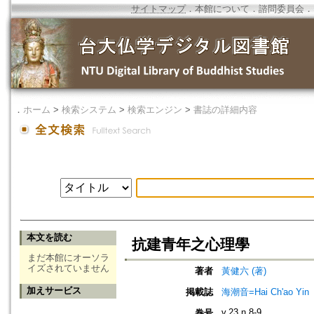
サイトマップ
．
本館について
．
諮問委員会
．
．
ホーム
>
検索システム
>
検索エンジン
>
書誌の詳細内容
本文を読む
抗建青年之心理學
まだ本館にオーソラ
イズされていません
著者
黃健六 (著)
加えサービス
掲載誌
海潮音=Hai Ch'ao Yin
v.23 n.8-9
巻号