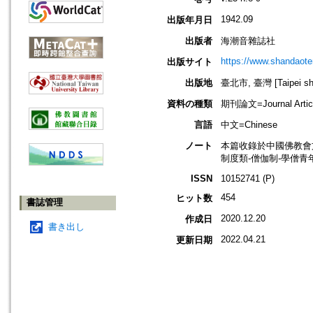
1942.09
出版年月日
出版者
海潮音雜誌社
https://www.shandaote
出版サイト
出版地
臺北市, 臺灣 [Taipei shi
資料の種類
期刊論文=Journal Artic
言語
中文=Chinese
ノート
本篇收錄於中國佛教會
制度類-僧伽制-學僧青
ISSN
10152741 (P)
454
ヒット数
書誌管理
2020.12.20
作成日
書き出し
2022.04.21
更新日期