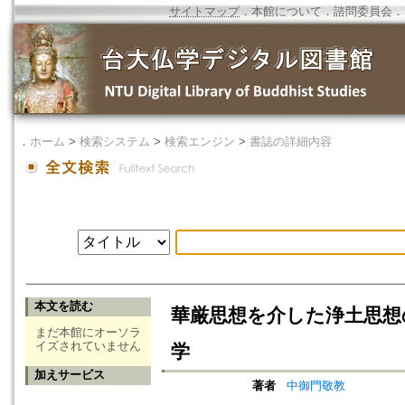
サイトマップ
．
本館について
．
諮問委員会
．
．
ホーム
>
検索システム
>
検索エンジン
>
書誌の詳細内容
本文を読む
華厳思想を介した浄土思想
まだ本館にオーソラ
イズされていません
学
加えサービス
著者
中御門敬教