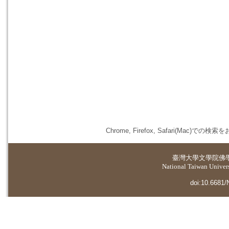
Chrome, Firefox, Safari(
臺灣大學
文學院佛
National Taiwan Universi
doi:10.6681