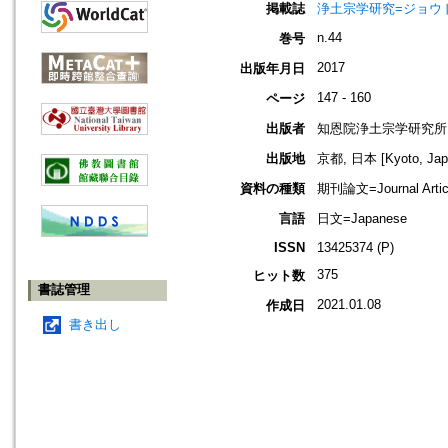
掲載誌
浄土宗学研究=ジョウドシュ
n.44
巻号
2017
出版年月日
147 - 160
ページ
出版者
知恩院浄土宗学研究所
出版地
京都, 日本 [Kyoto, Jap
資料の種類
期刊論文=Journal Artic
言語
日文=Japanese
ISSN
13425374 (P)
375
ヒット数
書誌管理
2021.01.08
作成日
書き出し