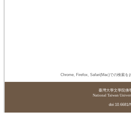
Chrome, Firefox, Safari(
臺灣大學
文學院佛
National Taiwan Universi
doi:10.6681