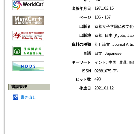
1971.02.15
出版年月日
106 - 137
ページ
出版者
京都女子学園仏教文化
出版地
京都, 日本 [Kyoto, Jap
資料の種類
期刊論文=Journal Artic
言語
日文=Japanese
キーワード
インド; 中国; 唯識; 瑜
ISSN
02881675 (P)
493
ヒット数
書誌管理
2021.01.12
作成日
書き出し