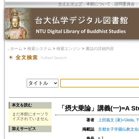
サイトマップ
．
本館について
．
諮問委員会
．
．
ホーム
>
検索システム
>
検索エンジン
>
書誌の詳細内容
本文を読む
「摂大乗論」講義(一)=A Study 
まだ本館にオーソラ
イズされていません
著者
上田義文 (著)=Ueda, Yos
加えサービス
掲載誌
京都女子学園仏教文化研究所研究紀
n.1
巻号